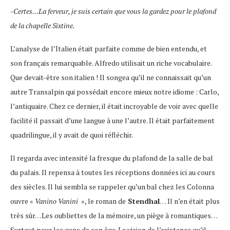
-Certes…La ferveur, je suis certain que vous la gardez pour le plafond
de la chapelle Sixtine.
L’analyse de l’Italien était parfaite comme de bien entendu, et
son français remarquable. Alfredo utilisait un riche vocabulaire.
Que devait-être son italien ! Il songea qu’il ne connaissait qu’un
autre Transalpin qui possédait encore mieux notre idiome : Carlo,
l’antiquaire. Chez ce dernier, il était incroyable de voir avec quelle
facilité il passait d’une langue à une l’autre. Il était parfaitement
quadrilingue, il y avait de quoi réfléchir.
Il regarda avec intensité la fresque du plafond de la salle de bal
du palais. Il repensa à toutes les réceptions données ici au cours
des siècles. Il lui sembla se rappeler qu’un bal chez les Colonna
ouvre «
Vanino Vanini
», le roman de
Stendhal
… Il n’en était plus
très sûr…Les oubliettes de la mémoire, un piège à romantiques…
Surtout pour les gens de son âge. La vision de l’existence qu’il