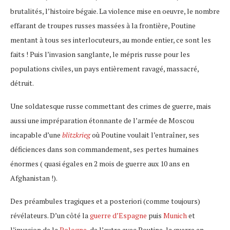
brutalités, l’histoire bégaie. La violence mise en oeuvre, le nombre
effarant de troupes russes massées à la frontière, Poutine
mentant à tous ses interlocuteurs, au monde entier, ce sont les
faits ! Puis l’invasion sanglante, le mépris russe pour les
populations civiles, un pays entièrement ravagé, massacré,
détruit.
Une soldatesque russe commettant des crimes de guerre, mais
aussi une impréparation étonnante de l’armée de Moscou
incapable d’une
blitzkrieg
où Poutine voulait l’entraîner, ses
déficiences dans son commandement, ses pertes humaines
énormes ( quasi égales en 2 mois de guerre aux 10 ans en
Afghanistan !).
Des préambules tragiques et a posteriori (comme toujours)
révélateurs. D’un côté la
guerre d’Espagne
puis
Munich
et
l’invasion de la
Pologne
, de l’autre avec Poutine, la guerre en