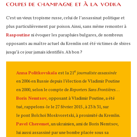
coupes de champagne et à la vodka
C’est un vieux tropisme russe, celui de l’assassinat politique et
plus particulièrement par poison. Ainsi, sans même remonter à
Raspoutine
ni évoquer les parapluies bulgares, de nombreux
opposants au maître actuel du Kremlin ont été victimes de sbires
jusqu’à ce jour jamais identifiés. Ah bon ?
e
Anna Politkovskaïa
est la 21
journaliste assassinée
en 2006 en Russie depuis l’élection de Vladimir Poutine
en 2000, selon le compte de
Reporters Sans Frontières
…
Boris Nemtsov,
opposant à Vladimir Poutine, a été
tué, rappelons-le le 27 février 2015 , à 23 h 31, sur
le pont Bolchoï Moskvoretski, à proximité du Kremlin.
Pavel Cheremet
, un ukrainien, ami de Boris Nemtsov,
lui aussi assassiné par une bombe placée sous sa