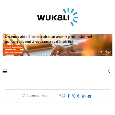
0 commentaire
0
——–