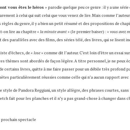
dont vous êtes le héros
» parodie quelque peu ce genre : il y a une série
rement à celui qui suit celui que vous venez de lire. Mais comme l’auteur l
es règles du genre, il y a bien un petit résumé et des propositions de cha
-on lire au chapitre «
la minute avant
» (le premier baiser) : «
vous avez ma
t des parallèles avec des films, des séries télé, des livres, qui se lisen
iste d’échecs, de «
lose
» comme dit l’auteur. C’est loin d’être un essai sur 
ces thèmes sont abordés de façon légère. A titre personnel, je ne peux écri
e de certains livres, quitte à me faire passer pour un débile très profond 
ynètes particulièrement réussies comme celle qui n’a aucun rapport avec 
 style de Pandora Reggiani, un style allègre, des phrases courtes, sans f
sketch fait pour les planches et il n’y a pas grand-chose à changer dans c
n prochain spectacle