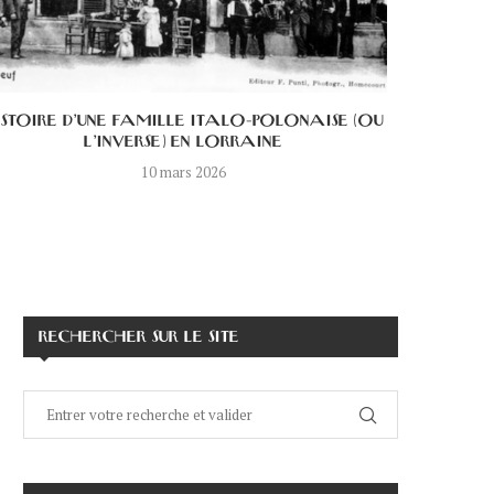
ISTOIRE D’UNE FAMILLE ITALO-POLONAISE (OU
L’HISTOI
L’INVERSE) EN LORRAINE
10 mars 2026
RECHERCHER SUR LE SITE