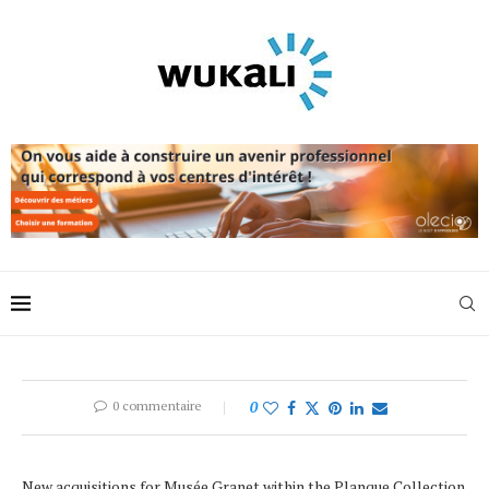
0 commentaire
0
New acquisitions for Musée Granet within the Planque Collection