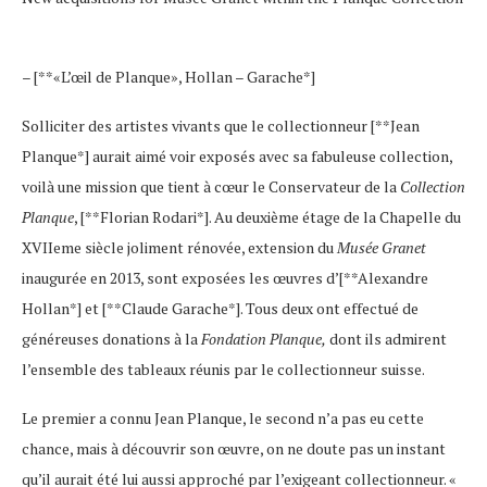
– [**«L’œil de Planque», Hollan – Garache*]
Solliciter des artistes vivants que le collectionneur [**Jean
Planque*] aurait aimé voir exposés avec sa fabuleuse collection,
voilà une mission que tient à cœur le Conservateur de la
Collection
Planque
, [**Florian Rodari*]. Au deuxième étage de la Chapelle du
XVIIeme siècle joliment rénovée, extension du
Musée Granet
inaugurée en 2013, sont exposées les œuvres d’[**Alexandre
Hollan*] et [**Claude Garache*]. Tous deux ont effectué de
généreuses donations à la
Fondation Planque,
dont ils admirent
l’ensemble des tableaux réunis par le collectionneur suisse.
Le premier a connu Jean Planque, le second n’a pas eu cette
chance, mais à découvrir son œuvre, on ne doute pas un instant
qu’il aurait été lui aussi approché par l’exigeant collectionneur. «