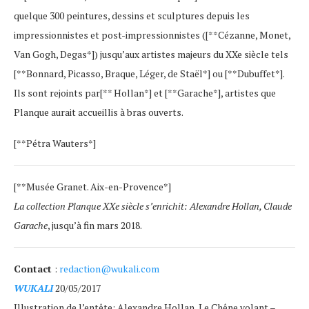
quelque 300 peintures, dessins et sculptures depuis les
impressionnistes et post-impressionnistes ([**Cézanne, Monet,
Van Gogh, Degas*]) jusqu’aux artistes majeurs du XXe siècle tels
[**Bonnard, Picasso, Braque, Léger, de Staël*] ou [**Dubuffet*].
Ils sont rejoints par[** Hollan*] et [**Garache*], artistes que
Planque aurait accueillis à bras ouverts.
[**Pétra Wauters*]
[**Musée Granet. Aix-en-Provence*]
La collection Planque XXe siècle s’enrichit: Alexandre Hollan, Claude
Garache
, jusqu’à fin mars 2018.
Contact
:
redaction@wukali.com
WUKALI
20/05/2017
Illustration de l’entête: Alexandre Hollan, Le Chêne volant –