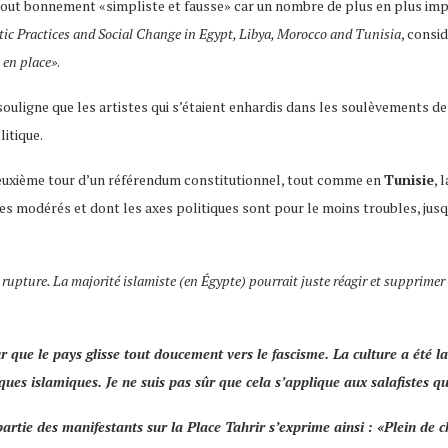
tout bonnement «simpliste et fausse» car un nombre de plus en plus impo
tic Practices and Social Change in Egypt, Libya, Morocco and Tunisia
, consi
 en place»
.
souligne que les artistes qui s’étaient enhardis dans les soulèvements d
litique.
e deuxième tour d’un référendum constitutionnel, tout comme en
Tunisie
, 
es modérés et dont les axes politiques sont pour le moins troubles, jusq
 rupture. La majorité islamiste (en Égypte) pourrait juste réagir et supprimer
ur que le pays glisse tout doucement vers le fascisme. La culture a été l
ques islamiques. Je ne suis pas sûr que cela s’applique aux salafistes q
 partie des manifestants sur la
Place Tahrir
s’exprime ainsi : «
Plein de c