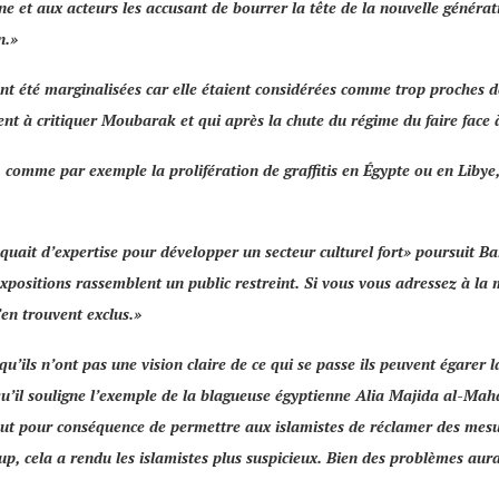
ne et aux acteurs les accusant de bourrer la tête de la nouvelle généra
n.
»
ont été marginalisées car elle étaient considérées comme trop proches de
ent à critiquer Moubarak et qui après la chute du régime du faire face à
e, comme par exemple la prolifération de graffitis en Égypte ou en Libye
uait d’expertise pour développer un secteur culturel fort
» poursuit B
 expositions rassemblent un public restreint. Si vous vous adressez à la 
’en trouvent exclus.»
 qu’ils n’ont pas une vision claire de ce qui se passe ils peuvent égarer
l qu’il souligne l’exemple de la blagueuse égyptienne
Alia Majida al-Mah
ut pour conséquence de permettre aux islamistes de réclamer des mesur
up, cela a rendu les islamistes plus suspicieux. Bien des problèmes aur