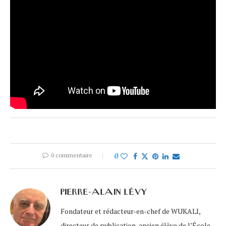
0 commentaire
0
PIERRE-ALAIN LÉVY
Fondateur et rédacteur-en-chef de WUKALI,
directeur de publication, ancien élève de l’École