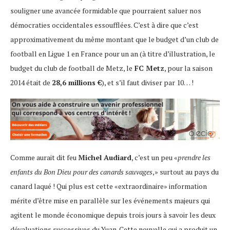
souligner une avancée formidable que pourraient saluer nos
démocraties occidentales essoufflées. C’est à dire que c’est
approximativement du même montant que le budget d’un club de
football en Ligue 1 en France pour un an (à titre d’illustration, le
budget du club de football de Metz, le
FC Metz
, pour la saison
2014 était de
28,6 millions €
), et s’il faut diviser par 10… !
Comme aurait dit feu
Michel Audiard
, c’est un peu «
prendre les
enfants du Bon Dieu pour des canards sauvages
,» surtout au pays du
canard laqué ! Qui plus est cette «extraordinaire» information
mérite d’être mise en parallèle sur les événements majeurs qui
agitent le monde économique depuis trois jours à savoir les deux
dévaluations successives du Yuan. Cette nouvelle qui a produit un