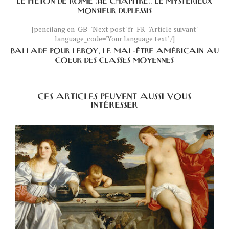
LE PIÉTON DE ROME (14È CHAPITRE). LE MYSTÉRIEUX
MONSIEUR DUPLESSIS
[pencilang en_GB='Next post' fr_FR='Article suivant'
language_code='Your language text' /]
BALLADE POUR LEROY, LE MAL-ÊTRE AMÉRICAIN AU
COEUR DES CLASSES MOYENNES
CES ARTICLES PEUVENT AUSSI VOUS
INTÉRESSER