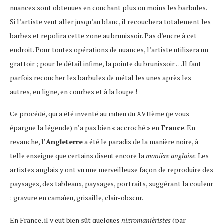
nuances sont obtenues en couchant plus ou moins les barbules.
Si l’artiste veut aller jusqu’au blanc, il recouchera totalement les
barbes et repolira cette zone au brunissoir. Pas d’encre à cet
endroit. Pour toutes opérations de nuances, l’artiste utilisera un
grattoir ; pour le détail infime, la pointe du brunissoir …Il faut
parfois recoucher les barbules de métal les unes après les
autres, en ligne, en courbes et à la loupe !
Ce procédé, qui a été inventé au milieu du XVIIème (je vous
épargne la légende) n’a pas bien « accroché » en
France
. En
revanche, l’
Angleterre
a été le paradis de la manière noire, à
telle enseigne que certains disent encore la
manière anglaise
. Les
artistes anglais y ont vu une merveilleuse façon de reproduire des
paysages, des tableaux, paysages, portraits, suggérant la couleur
: gravure en camaïeu, grisaille, clair-obscur.
En France, il y eut bien sût quelques
nigromanièristes
(par