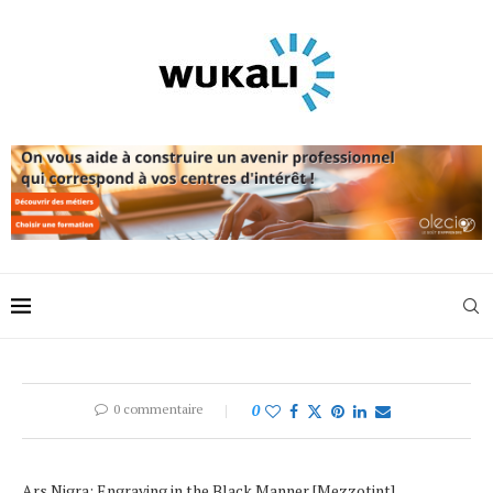
0 commentaire
0
Ars Nigra: Engraving in the Black Manner [Mezzotint].