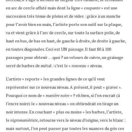
en arc de cercle affuté mais dont la ligne «
coupante
» est une
succession très ténue de pleins et de vides : grâce à un manche
pour l’avoir bien en main, l’artiste porte son outil sur la plaque,
va et vient grâce à l’arc de cercle, sur toute la surface polie, de
haut en bas, de bas en haut, de gauche à droite, de droite à gauche,
en toutes diagonales. Ceci est UN passage. Il faut 80 à 100
passages pour obtenir … quoi ? un velours de cuivre, un grainage
serré de barbes de métal : c’est le «
nouveau
» niveau.
L’artiste « reporte » les grandes lignes de ce qu’il veut
représenter sur ce nouveau niveau. A présent, il peut « graver ».
Pourquoi ce nom de «
manière noire
» ? eh bien, si l’on encrait (à
l’encre noire) le « nouveau niveau » on obtiendrait en tirage un
noir intense. En couchant « plus ou moins » les barbes, l’artiste,
le
nigromanièriste
, retourne vers le niveau d’origine, vers le blanc ;
mais surtout, l’on peut passer par toutes les nuances du gris ces