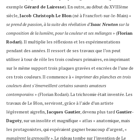
exemple
Gérard de Lairesse
). En outre, au début du XVIIIème
siècle,
Jacob Christoph Le Blon
(né à Francfort-sur-le-Main) «
se prend de passion, à la suite des révélation d’
Isaac Newton
sur la
composition de la lumière, pour la couleur et ses mélanges
» (
Florian
Rodari
). Il multiplie les réflexions et les expérimentations
pendant des années. Il ressort de ses travaux que l’on peut
utiliser à tour de rôle les trois couleurs primaires, en imprimant
sur le même support trois plaques gravées et encrées de l’une de
ces trois couleurs. Il commence à «
imprimer des planches en trois
couleurs dont s’émerveillent certains savants amateurs
contemporains
» (Florian Rodari). La trichromie était inventée. Les
travaux de Le Blon, serviront, grâce à l’aide d’un artiste
légèrement aigrefin,
Jacques Gautier
, devenu plus tard
Gautier-
Dagoty
, sur un insolite et magnifique « atlas » anatomique, mais
les protagonistes, qui espéraient gagner beaucoup d’argent, «
mangèrent la grenouille
». Le rideau tombe sur l’invention de Le