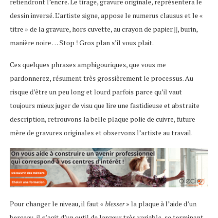
retiendront l’encre. Le tirage, gravure originale, représentera le
dessin inversé. L’artiste signe, appose le numerus clausus et le «
titre » de la gravure, hors cuvette, au crayon de papier.]], burin,
manière noire … Stop ! Gros plan s’il vous plait.
Ces quelques phrases amphigouriques, que vous me
pardonnerez, résument très grossièrement le processus. Au
risque d’être un peu long et lourd parfois parce qu’il vaut
toujours mieux juger de visu que lire une fastidieuse et abstraite
description, retrouvons la belle plaque polie de cuivre, future
mère de gravures originales et observons l’artiste au travail.
Pour changer le niveau, il faut «
blesser
» la plaque à l’aide d’un
berceau, il s’agit d’un outil de largeur très variable, se terminant