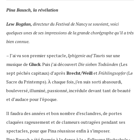
Pina Bausch, la révélation
Lew Bogdan,
directeur du
Festival de Nancy
se souvient, voici
quelques unes de ses impressions de la grande chorégraphe qu’il a très
bien connue.
– J’ai vu son premier spectacle,
Iphigenie auf Tauris
sur une
musique de
Gluck
. Puis j’ai découvert
Die sieben Todsünden
(Les
sept péchés capitaux) d’après
Brecht/Weill
et
Frühlingsopfer
(Le
Sacre du Printemps). À chaque fois, j’en suis sorti abasourdi,
bouleversé, illuminé, passionné, incrédule devant tant de beauté
et d’audace pour l’époque.
Il faudra des années et bon nombre d’esclandres, de portes
claquées rageusement et de clameurs outragées pendant ses
spectacles, pour que Pina réussisse enfin à s’imposer.
Pina Bausch a été formée à la danse à la «
Folkwang Hochschule
»