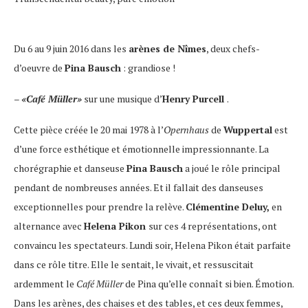
Du 6 au 9 juin 2016 dans les
arènes de Nîmes
, deux chefs-
d’oeuvre de
Pina Bausch
: grandiose !
–
«Café Müller»
sur une musique d’
Henry Purcell
.
Cette pièce créée le 20 mai 1978 à l’
Opernhaus
de
Wuppertal
est
d’une force esthétique et émotionnelle impressionnante. La
chorégraphie et danseuse
Pina Bausch
a joué le rôle principal
pendant de nombreuses années. Et il fallait des danseuses
exceptionnelles pour prendre la relève.
Clémentine Deluy,
en
alternance avec
Helena Pikon
sur ces 4 représentations, ont
convaincu les spectateurs. Lundi soir, Helena Pikon était parfaite
dans ce rôle titre. Elle le sentait, le vivait, et ressuscitait
ardemment le
Café Müller
de Pina qu’elle connaît si bien. Émotion.
Dans les arènes, des chaises et des tables, et ces deux femmes,