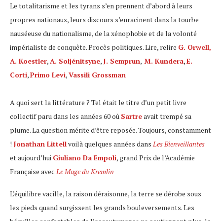
Le totalitarisme et les tyrans s’en prennent d’abord à leurs
propres nationaux, leurs discours s’enracinent dans la tourbe
nauséeuse du nationalisme, de la xénophobie et de la volonté
impérialiste de conquête. Procès politiques. Lire, relire
G. Orwell,
A. Koestler
,
A. Soljénitsyne
,
J. Semprun
,
M. Kundera
,
E.
Corti
,
Primo Levi
,
Vassili Grossman
A quoi sert la littérature ? Tel était le titre d’un petit livre
collectif paru dans les années 60 où
Sartre
avait trempé sa
plume. La question mérite d’être reposée. Toujours, constamment
!
Jonathan Littell
voilà quelques années dans
Les Bienveillantes
et aujourd’hui
Giuliano Da Empoli
, grand Prix de l’Académie
Française avec
Le Mage du Kremlin
L’équilibre vacille, la raison déraisonne, la terre se dérobe sous
les pieds quand surgissent les grands bouleversements. Les