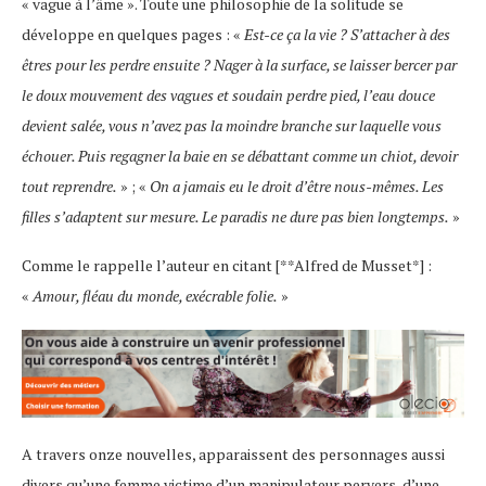
« vague à l’âme ». Toute une philosophie de la solitude se
développe en quelques pages : «
Est-ce ça la vie ? S’attacher à des
êtres pour les perdre ensuite ? Nager à la surface, se laisser bercer par
le doux mouvement des vagues et soudain perdre pied, l’eau douce
devient salée, vous n’avez pas la moindre branche sur laquelle vous
échouer. Puis regagner la baie en se débattant comme un chiot, devoir
tout reprendre.
» ; «
On a jamais eu le droit d’être nous-mêmes. Les
filles s’adaptent sur mesure. Le paradis ne dure pas bien longtemps.
»
Comme le rappelle l’auteur en citant [**Alfred de Musset*] :
«
Amour, fléau du monde, exécrable folie.
»
A travers onze nouvelles, apparaissent des personnages aussi
divers qu’une femme victime d’un manipulateur pervers, d’une