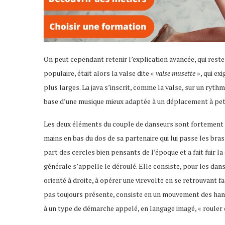
On peut cependant retenir l’explication avancée, qui reste
populaire, était alors la valse dite «
valse musette
», qui ex
plus larges. La java s’inscrit, comme la valse, sur un ry
base d’une musique mieux adaptée à un déplacement à peti
Les deux éléments du couple de danseurs sont fortement 
mains en bas du dos de sa partenaire qui lui passe les bra
part des cercles bien pensants de l’époque et a fait fuir la
générale s’appelle le déroulé. Elle consiste, pour les dan
orienté à droite, à opérer une virevolte en se retrouvant f
pas toujours présente, consiste en un mouvement des hanc
à un type de démarche appelé, en langage imagé, « rouler d