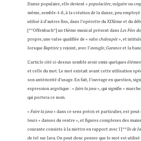
Danse populaire, elle devient «
populacière
,
vulgaire
ou
cra
même, semble-t-il, à la création de la danse, peu employé 
utilisé à d’autres fins, dans l’opérette du XIXème et du dé
[**Offenbach*] un thème musical présent dans
Les Fées d
propre, une valse qualifiée de «
valse chaloupée
», et intitu
lorsque
Baptiste
y rejoint, avec l’
aveugle
,
Garance
et la ban
L’article cité ci-dessus semble avoir omis quelques élémen
et celle du mot. Le mot existait avant cette utilisation spéc
son antériorité d’usage. En fait, l’ouvrage en question, si
expression argotique : «
faire la java
», qui signifie « marc
qui portera ce nom.
«
Faire la java
» dans ce sens précis et particulier, est peu
leurs « danses du ventre », et figures complexes des mains
courante consiste à la mettre en rapport avec l'[**
île de J
de tel sur Java. On peut donc penser que le mot est utilis