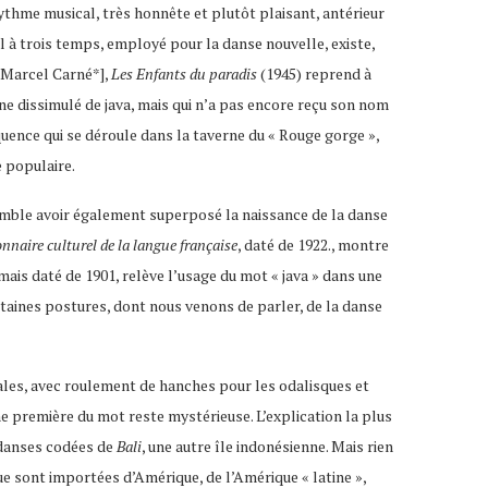
rythme musical, très honnête et plutôt plaisant, antérieur
l à trois temps, employé pour la danse nouvelle, existe,
**Marcel Carné*],
Les Enfants du paradis
(1945) reprend à
ne dissimulé de java, mais qui n’a pas encore reçu son nom
quence qui se déroule dans la taverne du « Rouge gorge »,
 populaire.
l semble avoir également superposé la naissance de la danse
onnaire culturel de la langue française
, daté de 1922., montre
 mais daté de 1901, relève l’usage du mot « java » dans une
rtaines postures, dont nous venons de parler, de la danse
tales, avec roulement de hanches pour les odalisques et
e première du mot reste mystérieuse. L’explication la plus
 danses codées de
Bali
, une autre île indonésienne. Mais rien
ue sont importées d’Amérique, de l’Amérique « latine »,