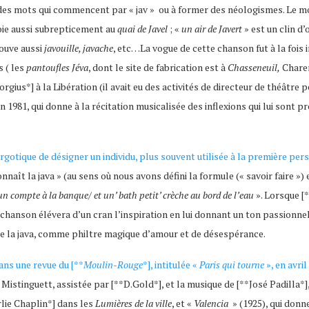
me des mots qui commencent par « jav » ou à former des néologismes. Le mo
oie aussi subrepticement au
quai de Javel
; «
un air de Javert
» est un clin d’œ
rouve aussi
javouille, javache
, etc…La vogue de cette chanson fut à la fois 
 ( les
pantoufles Jéva
, dont le site de fabrication est à
Chasseneuil,
Charen
orgius*] à la Libération (il avait eu des activités de directeur de théâtre
en 1981, qui donne à la récitation musicalisée des inflexions qui lui sont 
rgotique de désigner un individu, plus souvent utilisée à la première per
aît la java » (au sens où nous avons défini la formule (« savoir faire ») 
un compte à la banque/ et un’ bath petit’ crèche au bord de l’eau
». Lorsque [*
chanson élévera d’un cran l’inspiration en lui donnant un ton passionnel
 de la java, comme philtre magique d’amour et de désespérance.
ans une revue du [**
Moulin-Rouge
*], intitulée «
Paris qui tourne
», en avril
 Mistinguett, assistée par [**D.Gold*], et la musique de [**José Padilla*]
rlie Chaplin*] dans les
Lumières de la ville
, et «
Valencia
» (1925), qui donn