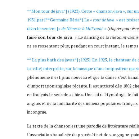
**Mon tour de java*] (1923). Cette « chanson-java », sur un 
1931 par [**Germaine Béria*]. Le «
tour de java
» est présen
divertissement [«
de Nénesse à Mill’rand
»
(
cliquer pour éco
faire son tour de java
». Le dancing de la
rue Saint-Denis
ne se ressentent plus, pendant un court instant, le tem
** La plus bath des javas*] (1925). En 1925, le chanteur d
la-ville) interprète, sur la musique d’un compositeur qui s
phénomène n’est plus nouveau et que la danse s’est banalis
d’importation anglaise récente. Il est attesté dès 1802 ch
en français le sens de « chic ». Une autre étymologie le fait
anglais et de la familiarité des milieux populaires françai
incongrue.
Le texte de la chanson est une parodie de littérature réalis
l’association banalisée du proxénète et de son gagne-pain