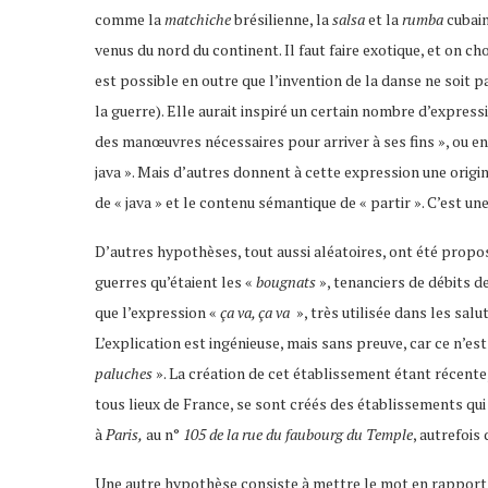
comme la
matchiche
brésilienne, la
salsa
et la
rumba
cubain
venus du nord du continent. Il faut faire exotique, et on cho
est possible en outre que l’invention de la danse ne soit p
la guerre). Elle aurait inspiré un certain nombre d’expre
des manœuvres nécessaires pour arriver à ses fins », ou e
java ». Mais d’autres donnent à cette expression une origine
de « java » et le contenu sémantique de « partir ». C’est u
D’autres hypothèses, tout aussi aléatoires, ont été propos
guerres qu’étaient les «
bougnats
», tenanciers de débits d
que l’expression «
ça va, ça va
», très utilisée dans les sa
L’explication est ingénieuse, mais sans preuve, car ce n’est 
paluches
». La création de cet établissement étant récente,
tous lieux de France, se sont créés des établissements qui
à
Paris,
au n°
105 de la rue du faubourg du Temple
, autrefois
Une autre hypothèse consiste à mettre le mot en rapport 