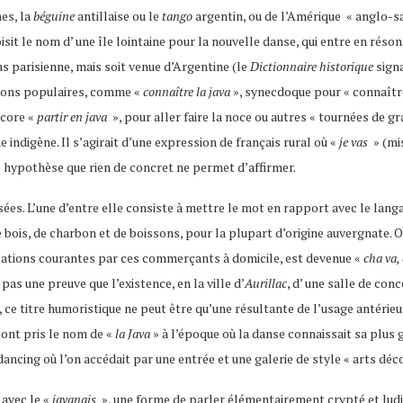
es, la
béguine
antillaise ou le
tango
argentin, ou de l’Amérique « anglo-
isit le nom d’ une île lointaine pour la nouvelle danse, qui entre en résona
as parisienne, mais soit venue d’Argentine (le
Dictionnaire historique
signa
ssions populaires, comme «
connaître la java
», synecdoque pour « connaître l
ncore «
partir en java
», pour aller faire la noce ou autres « tournées de gr
 indigène. Il s’agirait d’une expression de français rural où «
je vas
» (mi
ne hypothèse que rien de concret ne permet d’affirmer.
ées. L’une d’entre elle consiste à mettre le mot en rapport avec le lang
e bois, de charbon et de boissons, pour la plupart d’origine auvergnate. O
lutations courantes par ces commerçants à domicile, est devenue «
cha va,
pas une preuve que l’existence, en la ville d’
Aurillac
, d’ une salle de con
 ce titre humoristique ne peut être qu’une résultante de l’usage antérieur
 ont pris le nom de «
la Java
» à l’époque où la danse connaissait sa plus 
 dancing où l’on accédait par une entrée et une galerie de style « arts déc
avec le «
javanais
», une forme de parler élémentairement crypté et ludi