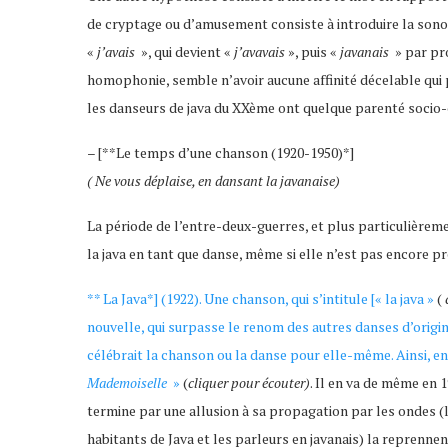
de cryptage ou d’amusement consiste à introduire la sonor
«
j’avais
», qui devient «
j’avavais
», puis «
javanais
» par pro
homophonie, semble n’avoir aucune affinité décelable qui 
les danseurs de java du XXème ont quelque parenté socio-
– [**Le temps d’une chanson (1920-1950)*]
( Ne vous déplaise, en dansant la javanaise)
La période de l’entre-deux-guerres, et plus particulièreme
la java en tant que danse, même si elle n’est pas encore p
** La Java*] (1922). Une chanson, qui s’intitule [« la java »
(
nouvelle, qui surpasse le renom des autres danses d’origi
célébrait la chanson ou la danse pour elle-même. Ainsi, en
Mademoiselle
»
(
cliquer pour écouter)
. Il en va de même en 
termine par une allusion à sa propagation par les ondes (la 
habitants de Java et les parleurs en javanais) la reprenne