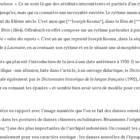
puleuse
». Ce ne sont là que des attributs intermittents et partiels d’un 
jusqu’ici, mais qui va connaître une incroyable envolée. Le rythme musica
but du XXème siècle. C’est ainsi que [**Joseph Kosma*], dans le film de [
u Rhin
(1864). Offenbach en effet compose sur un rythme particulier à pei
lée «
valse des rayons
». C’est un air que reprend Joseph Kosma , dans la sé
de à
Lacenaire
, en accentuant son rythme et en le situant une atmosphère
ts qui placent l’introduction de la java à une date antérieure à 1930 . I
ifique : une allusion, faite dans l’article, à un ouvrage didactique, le
Dicti
gnalé également par le
Dictionnaire historique de la langue française
(1992),
her en remuant les épaules » et semble bien avoir servi de modèle pour ce
t-être en rapport avec l’image maniérée que l’on se fait des danses orien
 dans les postures de danses chinoises ou balinaises. Néanmoins l’origin
ava,
*] une des plus importantes de l’archipel indonésien. On connaît les
é seulement pour son caractère exotique : les danses nouvelles de l’époq