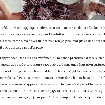
 crédible, si on l’applique seulement à une manière de danser. La danse 
igeait un espace assez ample pour l’évolution tournoyante des couples.I
thme à trois temps, mais avec un premier temps plus marqué et des notes 
ts pas qui exige peu d’espace.
rapprochés. Dans les cas extrêmes, où la danse prend un caractère très
s autour du cou. Cette posture suggestive a donné une réputation sulfure
 clientèle rangée de ces lieux mal famés. Mais il s’agit là d’une surenchèr
seurs face à face, en se tenant chacun un bras dans le dos, bras droit d
ace-à-face en sens opposé. Cette variation ludique n’est possible que si l
hes qui entraîne une sorte de tangage du torse et des épaules. Cette po
es mécaniques », a pu jouer pour établir la réputation de vulgarité de la