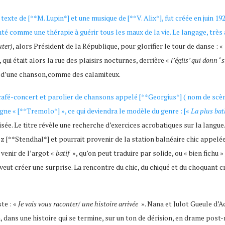
texte de [**M. Lupin*] et une musique de [**V. Alix*], fut créée en juin 1
té comme une thérapie à guérir tous les maux de la vie. Le langage, trè
uter)
, alors Président de la République, pour glorifier le tour de danse : «
, qui était alors la rue des plaisirs nocturnes, derrière «
l’églis’ qui donn ‘ 
ps d’une chanson,comme des calamiteux.
e café-concert et parolier de chansons appelé [**Georgius*] ( nom de scè
igne « [**Tremolo*] », ce qui deviendra le modèle du genre : [«
La plus bat
ée. Le titre révèle une recherche d’exercices acrobatiques sur la langue
ez [**Stendhal*] et pourrait provenir de la station balnéaire chic appel
 venir de l’argot «
batif
», qu’on peut traduire par solide, ou « bien fichu »
s veut créer une surprise. La rencontre du chic, du chiqué et du choquant 
te : «
Je vais vous raconter/ une histoire arrivée
». Nana et Julot Gueule d’Ac
, dans une histoire qui se termine, sur un ton de dérision, en drame pos