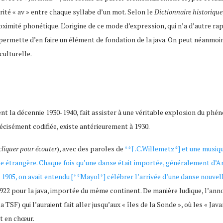
ité « av » entre chaque syllabe d’un mot. Selon le
Dictionnaire historique
ximité phonétique. L’origine de ce mode d’expression, qui n’a d’autre rap
permette d’en faire un élément de fondation de la java. On peut néanmoin
culturelle.
nt la décennie 1930-1940, fait assister à une véritable explosion du phéno
récisément codifiée, existe antérieurement à 1930.
cliquer pour écouter
), avec des paroles de
**J .C.Willemetz*] et une musiq
ne étrangère. Chaque fois qu’une danse était importée, généralement d’Am
 1905, on avait entendu [**Mayol*] célébrer l’arrivée d’une danse nouvell
1922 pour la java, importée du même continent. De manière ludique, l’anno
TSF) qui l’auraient fait aller jusqu’aux « îles de la Sonde », où les « Jav
nt en chœur.