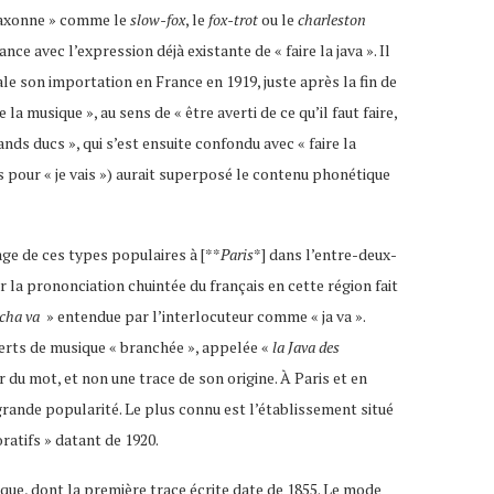
saxonne » comme le
slow-fox
, le
fox-trot
ou le
charleston
nce avec l’expression déjà existante de « faire la java ». Il
le son importation en France en 1919, juste après la fin de
a musique », au sens de « être averti de ce qu’il faut faire,
ands ducs », qui s’est ensuite confondu avec « faire la
s pour « je vais ») aurait superposé le contenu phonétique
age de ces types populaires à [**
Paris
*] dans l’entre-deux-
r la prononciation chuintée du français en cette région fait
 cha va
» entendue par l’interlocuteur comme « ja va ».
certs de musique « branchée », appelée «
la Java des
 du mot, et non une trace de son origine. À Paris et en
grande popularité. Le plus connu est l’établissement situé
oratifs » datant de 1920.
que, dont la première trace écrite date de 1855. Le mode