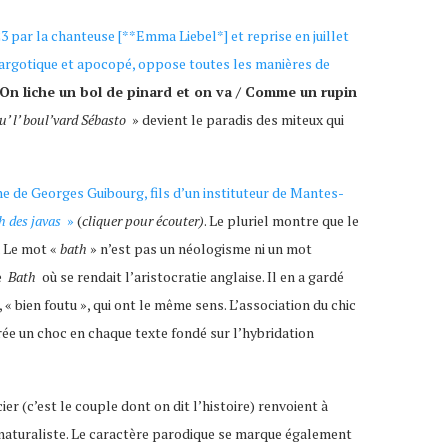
923 par la chanteuse [**Emma Liebel*] et reprise en juillet
s argotique et apocopé, oppose toutes les manières de
On liche un bol de pinard et on va / Comme un rupin
su’ l’ boul’vard Sébasto
» devient le paradis des miteux qui
ne de Georges Guibourg, fils d’un instituteur de Mantes-
h des javas
»
(
cliquer pour écouter)
. Le pluriel montre que le
. Le mot «
bath
» n’est pas un néologisme ni un mot
ée
Bath
où se rendait l’aristocratie anglaise. Il en a gardé
 , « bien foutu », qui ont le même sens. L’association du chic
crée un choc en chaque texte fondé sur l’hybridation
ier (c’est le couple dont on dit l’histoire) renvoient à
t-naturaliste. Le caractère parodique se marque également