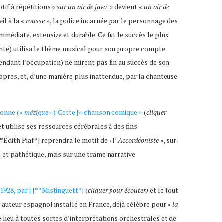
tif à répétitions «
sur un air de java
» devient «
un air de
il à la «
rousse
», la police incarnée par le personnage des
immédiate, extensive et durable. Ce fut le succès le plus
te) utilisa le thème musical pour son propre compte
 pendant l’occupation) ne mirent pas fin au succès de son
propres, et, d’une manière plus inattendue, par la chanteuse
sonne («
mézigue
»). Cette [« chanson comique »
(
cliquer
et utilise ses ressources cérébrales à des fins
*Édith Piaf*] reprendra le motif de «l’
Accordéoniste
», sur
 et pathétique, mais sur une trame narrative
 1928, par [ [**Mistinguett*]
(
cliquer pour écouter)
et le tout
, auteur espagnol installé en France, déjà célèbre pour «
la
e lieu à toutes sortes d’interprétations orchestrales et de