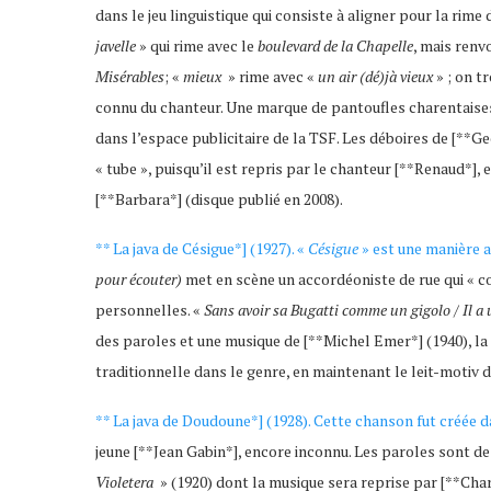
dans le jeu linguistique qui consiste à aligner pour la ri
javelle
» qui rime avec le
boulevard de la Chapelle
, mais renv
Misérables
; «
mieux
» rime avec «
un air (dé)jà vieux
» ; on t
connu du chanteur. Une marque de pantoufles charentaises
dans l’espace publicitaire de la TSF. Les déboires de [**Ge
« tube », puisqu’il est repris par le chanteur [**Renaud*], 
[**Barbara*] (disque publié en 2008).
** La java de Césigue*] (1927). «
Césigue
» est une manière a
pour écouter)
met en scène un accordéoniste de rue qui « conn
personnelles. «
Sans avoir sa Bugatti comme un gigolo / Il a 
des paroles et une musique de [**Michel Emer*] (1940), la 
traditionnelle dans le genre, en maintenant le leit-motiv
** La java de Doudoune*] (1928). Cette chanson fut créée d
jeune [**Jean Gabin*], encore inconnu. Les paroles sont de
Violetera
» (1920) dont la musique sera reprise par [**Cha