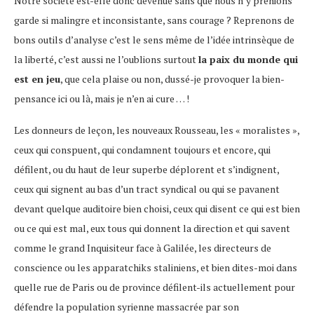
Notre société est-elle donc devenue sans que nous n’y prenions
garde si malingre et inconsistante, sans courage ? Reprenons de
bons outils d’analyse c’est le sens même de l’idée intrinsèque de
la liberté, c’est aussi ne l’oublions surtout
la paix du monde qui
est en jeu
, que cela plaise ou non, dussé-je provoquer la bien-
pensance ici ou là, mais je n’en ai cure … !
Les donneurs de leçon, les nouveaux Rousseau, les « moralistes »,
ceux qui conspuent, qui condamnent toujours et encore, qui
défilent, ou du haut de leur superbe déplorent et s’indignent,
ceux qui signent au bas d’un tract syndical ou qui se pavanent
devant quelque auditoire bien choisi, ceux qui disent ce qui est bien
ou ce qui est mal, eux tous qui donnent la direction et qui savent
comme le grand Inquisiteur face à Galilée, les directeurs de
conscience ou les apparatchiks staliniens, et bien dites-moi dans
quelle rue de Paris ou de province défilent-ils actuellement pour
défendre la population syrienne massacrée par son