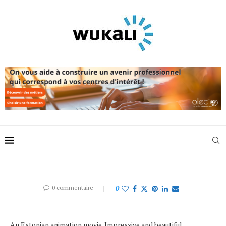
0 commentaire
0
An Estonian animation movie. Impressive and beautiful