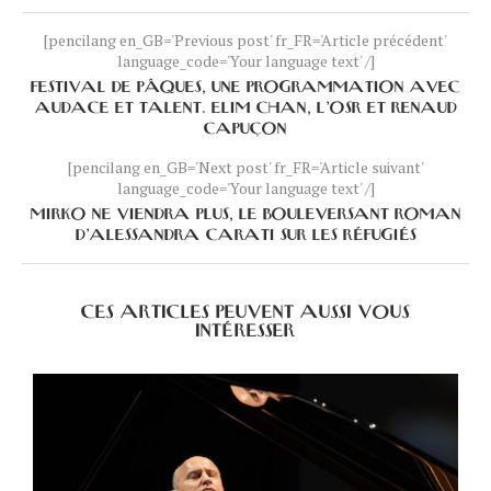
[pencilang en_GB='Previous post' fr_FR='Article précédent'
language_code='Your language text' /]
FESTIVAL DE PÂQUES, UNE PROGRAMMATION AVEC
AUDACE ET TALENT. ELIM CHAN, L’OSR ET RENAUD
CAPUÇON
[pencilang en_GB='Next post' fr_FR='Article suivant'
language_code='Your language text' /]
MIRKO NE VIENDRA PLUS, LE BOULEVERSANT ROMAN
D’ALESSANDRA CARATI SUR LES RÉFUGIÉS
CES ARTICLES PEUVENT AUSSI VOUS
INTÉRESSER