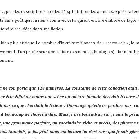
», par des descriptions froides, l’exploitation des animaux. Après la le
pâté sans goût qui n’a rien à voir avec celui qui est encore élaboré de fa
défendre ses idées dans une fiction.
rai bien plus critique. Le nombre d’invraisemblances, de « raccourcis », l
lèvement d’un professeur spécialiste des nanotechnologies), donnent l’imp
lement.
rd
ne comporta que 118 numéros. La constante de cette collection était 
pour être édité au moins une scène où un être humain décédait à cause d
était pas ce que cherchait le lecteur ! Dommage qu’elle ne perdure pas, c
urait beaucoup de choses à dire. Mais je m’abstiendrai, car je suis le 
ur, une grammaire parfaite, un vocabulaire riche et précis, des phrases
 mais toutefois, je fus gêné dans ma lecture (et c’est rare que je sois gê