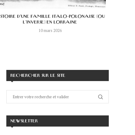
ISTOIRE D’UNE FAMILLE ITALO-POLONAISE (OU
L’HISTOI
L’INVERSE) EN LORRAINE
10 mars 2026
RECHERCHER SUR LE SITE
NEWSLETTER