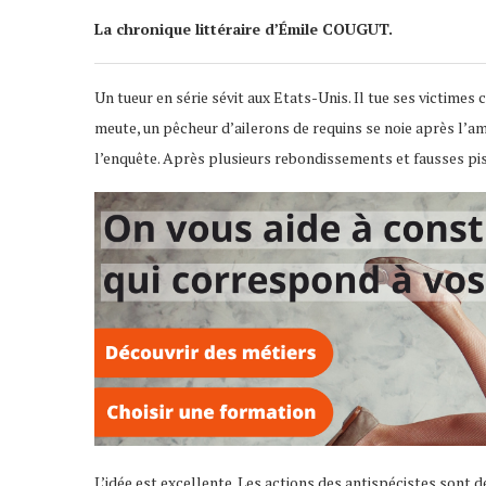
La chronique littéraire d’Émile COUGUT.
Un tueur en série sévit aux Etats-Unis. Il tue ses victime
meute, un pêcheur d’ailerons de requins se noie après l’amp
l’enquête. Après plusieurs rebondissements et fausses piste
L’idée est excellente. Les actions des antispécistes sont d