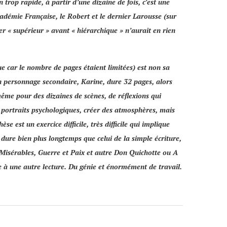
 trop rapide, à partir d’une dizaine de fois, c’est une
adémie Française
, le
Robert
et le dernier
Larousse
(sur
er « supérieur » avant « hiérarchique » n’aurait en rien
que car le nombre de pages étaient limitées) est non sa
 un personnage secondaire, Karine, dure 32 pages, alors
même pour des dizaines de scènes, de réflexions qui
es portraits psychologiques, créer des atmosphères, mais
 est un exercice difficile, très difficile qui implique
dure bien plus longtemps que celui de la simple écriture,
Misérables, Guerre et Paix
et autre
Don Quichotte
ou
A
te à une autre lecture. Du génie et énormément de travail.