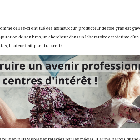
s comme celles-ci ont tué des animaux : un producteur de foie gras est ga
utation de son bras, un chercheur dans un laboratoire est victime d’un des
s, l’auteur finit par être arrêté.
e plus en plus visibles et relayées par les médias. Il arrive parfois quan