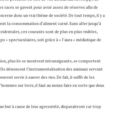
es races se gavent pour avoir assez de réserves afin de
ncerne donc un vrai thème de société. De tout temps, il y a
ent la consommation d‘aliment carné. Sans aller jusqu’à
ccidentales, ces courants sont de plus en plus visibles,
ups » spectaculaires, soit grâce à « l’aura » médiatique de
ation, plus ils se montrent intransigeants, se comportent
 Ils dénoncent l’instrumentalisation des animaux servant
nt servir à sauver des vies. De fait, il suffit de les
 d’hommes sur terre, il faut au moins faire en sorte que deux
que but à cause de leur agressivité, disparaitront car trop