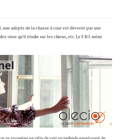
vé, une adepte de la chasse à cour est dévorée par une
 virus qu’il étudie sur les chiens, etc. Le F.B.I. mène
d on se promène en ville de voir un individu enveloppé de