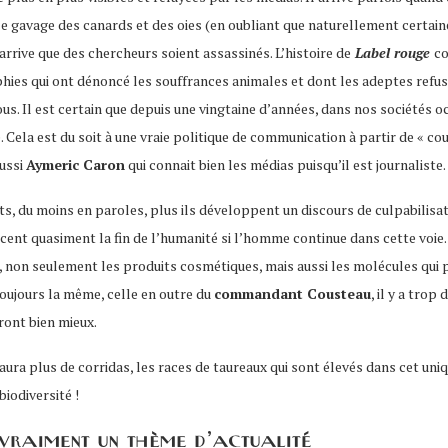
t le gavage des canards et des oies (en oubliant que naturellement certain
arrive que des chercheurs soient assassinés. L’histoire de
Label rouge
co
ies qui ont dénoncé les souffrances animales et dont les adeptes refus
ous. Il est certain que depuis une vingtaine d’années, dans nos sociétés o
. Cela est du soit à une vraie politique de communication à partir de « co
aussi
Aymeric Caron
qui connait bien les médias puisqu’il est journaliste.
ents, du moins en paroles, plus ils développent un discours de culpabilis
ent quasiment la fin de l’humanité si l’homme continue dans cette voie.
non seulement les produits cosmétiques, mais aussi les molécules qui peuve
oujours la même, celle en outre du
commandant Cousteau
, il y a trop
iront bien mieux.
’y aura plus de corridas, les races de taureaux qui sont élevés dans cet uni
iodiversité !
 vraiment un thème d’actualité