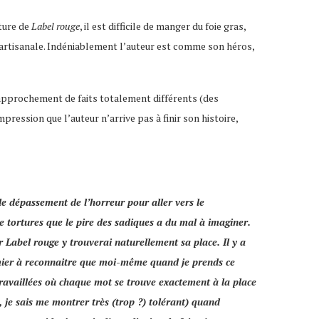
cture de
Label rouge
, il est difficile de manger du foie gras,
çon artisanale. Indéniablement l’auteur est comme son héros,
e rapprochement de faits totalement différents (des
ression que l’auteur n’arrive pas à finir son histoire,
le dépassement de l’horreur pour aller vers le
e tortures que le pire des sadiques a du mal à imaginer.
ar
Label rouge
y trouverai naturellement sa place. Il y a
premier à reconnaitre que moi-même quand je prends ce
 travaillées où chaque mot se trouve exactement à la place
né, je sais me montrer très (trop ?) tolérant) quand