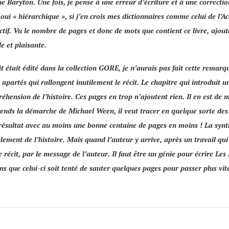
e Baryton. Une fois, je pense à une erreur d’écriture et à une correction
 oui «
hiérarchique
», si j’en crois mes dictionnaires comme celui de l’
Ac
ctif. Vu le nombre de pages et donc de mots que contient ce livre, ajout
e et plaisante.
it était édité dans la collection GORE, je n’aurais pas fait cette remar
 apartés qui rallongent inutilement le récit. Le chapitre qui introduit
éhension de l’histoire. Ces pages en trop n’ajoutent rien. Il en est de 
mprends la démarche de
Michael Ween
, il veut tracer en quelque sorte d
résultat avec au moins une bonne centaine de pages en moins ! La synthèse
ment de l’histoire. Mais quand l’auteur y arrive, après un travail qui 
e récit, par le message de l’auteur. Il faut être un génie pour écrire
Les 
sans que celui-ci soit tenté de sauter quelques pages pour passer plus vi