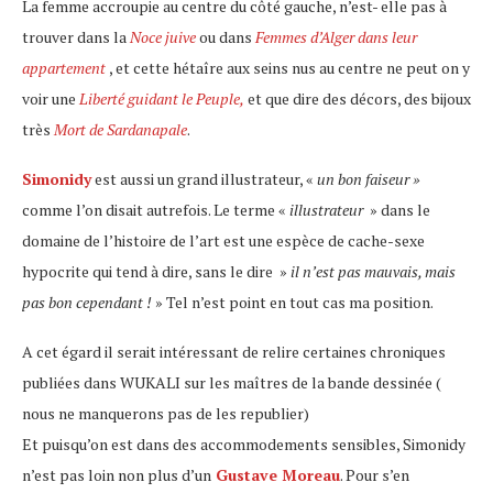
La femme accroupie au centre du côté gauche, n’est- elle pas à
trouver dans la
Noce juive
ou dans
Femmes d’Alger dans leur
appartement
, et cette hétaîre aux seins nus au centre ne peut on y
voir une
Liberté guidant le Peuple,
et que dire des décors, des bijoux
très
Mort de Sardanapale
.
Simonidy
est aussi un grand illustrateur, «
un bon faiseur »
comme l’on disait autrefois. Le terme «
illustrateur
» dans le
domaine de l’histoire de l’art est une espèce de cache-sexe
hypocrite qui tend à dire, sans le dire »
il n’est pas mauvais, mais
pas bon cependant !
» Tel n’est point en tout cas ma position.
A cet égard il serait intéressant de relire certaines chroniques
publiées dans WUKALI sur les maîtres de la bande dessinée (
nous ne manquerons pas de les republier)
Et puisqu’on est dans des accommodements sensibles, Simonidy
n’est pas loin non plus d’un
Gustave Moreau
. Pour s’en