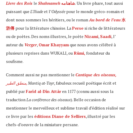
Livre des Rois
le
Shahnameh
. Un livre phare, tout aussi
puissant que
L’Iliade
et l’
Odyssée
pour le monde gréco-romain et
dont nous sommes les héritiers, ou le roman
Au bord de l’eau
水
滸傳
pour la littérature chinoise. La
Perse
si riche de littérateurs
ou de poètes. Des noms illustres, le poète
Nizami
,
Saadi
, l’
auteur du
Verger
,
Omar Khayyam
que nous avons célébré à
plusieurs reprises dans WUKALI, ou
Rûmi,
fondateur du
soufisme.
Comment aussi ne pas mentionner le
Cantique des oiseaux,
منطق الطیر,
Mantiq at-Tayr
, fabuleux recueil poétique écrit et
publié par
Farîd al-Dîn Attâr
en 1177 (connu aussi sous la
traduction
La conférence des oiseaux
). Belle occasion de
mentionner le merveilleux et sublime travail d’édition réalisé sur
ce livre par les
éditions Diane de Selliers
, illustré par les
chefs-d’oeuvre de la miniature persane.