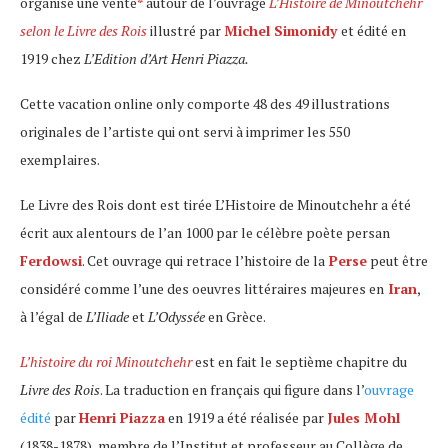
organise une vente
*
autour de l’ouvrage
L’Histoire de Minoutchehr
selon le Livre des Rois
illustré par
Michel Simonidy
et édité en
1919 chez
L’Edition d’Art Henri Piazza.
Cette vacation online only comporte 48 des 49 illustrations
originales de l’artiste qui ont servi à imprimer les 550
exemplaires.
Le Livre des Rois dont est tirée L’Histoire de Minoutchehr a été
écrit aux alentours de l’an 1000 par le célèbre poète persan
Ferdowsi
. Cet ouvrage qui retrace l’histoire de la
Perse
peut être
considéré comme l’une des oeuvres littéraires majeures en
Iran
,
à l’égal de
L’Iliade
et
L’Odyssée
en Grèce.
L’histoire du roi Minoutchehr
est en fait le septième chapitre du
Livre des Rois
. La traduction en français qui figure dans l’
ouvrage
édité
par
Henri Piazza
en 1919 a été réalisée par
Jules Mohl
(1838-1878), membre de l’Institut et professeur au Collège de