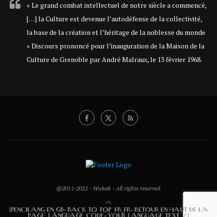
« Le grand combat intellectuel de notre siècle a commencé,
[…] la Culture est devenue l’autodéfense de la collectivité,
la base de la création et l’héritage de la noblesse du monde
» Discours prononcé pour l’inauguration de la Maison de la
Culture de Grenoble par André Malraux, le 13 février 1968.
@2011-2022 - Wukali - All rights reserved.
[PENCILANG EN_GB='BACK TO TOP' FR_FR='RETOUR EN HAUT DE LA
PAGE' LANGUAGE_CODE='YOUR LANGUAGE TEXT' /]