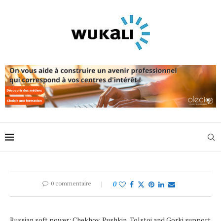
0 commentaire
0
Russian soft power: Chekhov, Pushkin, Tolstoi and Gorki support