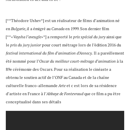
[**Théodore Ushev*] est un réalisateur de films d’animation né
en
Bulgarie
, il a émigré au
Canada
en 1999. Son dernier film
[**«
Vaysha l’aveugle
»*] a remporté le
prix spécial du jury
ainsi que
le
prix du jury junior
pour court métrage lors de l’édition 2016 du
festival international du film d’animation d’Annecy.
Il a pareillement
été nommé pour l’
Oscar du meilleur court-métrage d’animation
à la
89e cérémonie des Oscars. Pour sa réalisation le cinéaste a
obtenu le soutien actif de l’
ONF
au Canada et de la chaîne
culturelle franco-allemande
Arte
et c est lors de sa résidence
d’artiste en France à l’
Abbaye de Fontevraud
que ce film a pu être
conceptualisé dans ses détails