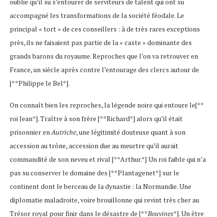
oublie qu’il su s’entourer de serviteurs de talent qui ont su
accompagné les transformations de la société féodale. Le
principal « tort » de ces conseillers : à de très rares exceptions
près, ils ne faisaient pas partie de la « caste » dominante des
grands barons du royaume. Reproches que l’on va retrouver en
France, un siècle après contre l’entourage des clercs autour de
[**Philippe le Bel*].
On connaît bien les reproches, la légende noire qui entoure le[**
roi Jean*]. Traître à son frère [**Richard*] alors qu’il était
prisonnier en
Autriche
, une légitimité douteuse quant à son
accession au trône, accession due au meurtre qu’il aurait
commandité de son neveu et rival [**Arthur.*] Un roi faible qui n’a
pas su conserver le domaine des [**Plantagenet*] sur le
continent dont le berceau de la dynastie : la Normandie. Une
diplomatie maladroite, voire brouillonne qui revint très cher au
Trésor royal pour finir dans le désastre de [**
Bouvines
*]. Un être