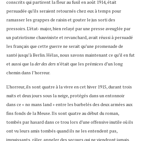
conscrits qui partirent la fleur au fusil en août 1914, était
persuadée qu’ils seraient retournés chez eux à temps pour
ramasser les grappes de raisin et gouter le jus sorti des
pressoirs. L’état- major, bien relayé par une presse aveuglée par
un patriotisme chauviniste et revanchard, avait réussi à persuadé
les français que cette guerre ne serait qu’une promenade de
santé jusqu’à Berlin. Hélas, nous savons maintenant ce qu’il en fut
et aussi que la
der des ders
n’était que les prémices d’un long
chemin dans l’horreur.
L’horreur, ils sont quatre à la vivre en cet hiver 1915, durant trois
nuits et deux jours sous la neige, protégés dans un entonnoir
dans ce « no mans land » entre les barbelés des deux armées aux
fins fonds de la Meuse. Ils sont quatre au début du roman,
tombés par hasard dans ce trou lors d’une offensive inutile où ils
ont vu leurs amis tombés quand ils ne les entendent pas,
impuissants, râler, appeler des secours qui ne viendront jamais.