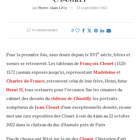
CHANTILLY
par
Pierre-Alain Lévy
13 septembre 2022
0 commentaire
0
e
Pour la première fois, sans doute depuis le XVI
siècle, frères et
soeurs se retrouvent. Les tableaux de
François Clouet
(1520-
1572 ) jamais exposés jusqu’ici, représentant
Madeleine
et
Charles de France
, retrouvent celui de leur frère, Henri, futur
Henri II
, tous restaurés pour l’occasion. Sur les cimaises du
cabinet des dessins du
château de Chantilly
les portraits
somptueux de
Jean Clouet
d’une exceptionnelle densité, en une
mot une rare exposition des Clouet à voir du 4 juin au 22 octobre
2022 dans le château du duc d’Aumale près de Paris
Peu de choses ont filtré sur la vie des
Clouet
, l’historien d’art