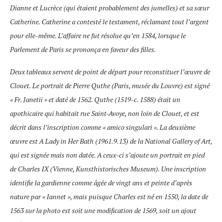
Dianne et Lucrèce (qui étaient probablement des jumelles) et sa sœur
Catherine. Catherine a contesté le testament, réclamant tout l’argent
pour elle-même. L’affaire ne fut résolue qu’en 1584, lorsque le
Parlement de Paris se prononça en faveur des filles.
Deux tableaux servent de point de départ pour reconstituer l’œuvre de
Clouet. Le portrait de Pierre Quthe (Paris, musée du Louvre) est signé
« Fr. Janetii » et daté de 1562. Quthe (1519-c. 1588) était un
apothicaire qui habitait rue Saint-Avoye, non loin de Clouet, et est
décrit dans l’inscription comme « amico singulari ». La deuxième
œuvre est A Lady in Her Bath (1961.9.13) de la National Gallery of Art,
qui est signée mais non datée. A ceux-ci s’ajoute un portrait en pied
de Charles IX (Vienne, Kunsthistorisches Museum). Une inscription
identifie la gardienne comme âgée de vingt ans et peinte d’après
nature par « Iannet », mais puisque Charles est né en 1550, la date de
1563 sur la photo est soit une modification de 1569, soit un ajout