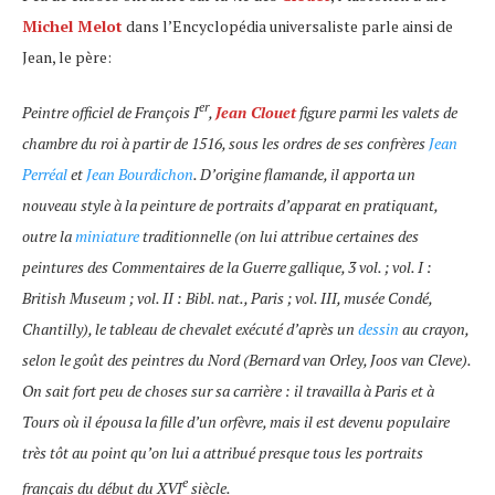
Michel Melot
dans l’Encyclopédia universaliste parle ainsi de
Jean, le père:
er
Peintre officiel de François I
,
Jean Clouet
figure parmi les valets de
chambre du roi à partir de 1516, sous les ordres de ses confrères
Jean
Perréal
et
Jean Bourdichon
. D’origine flamande, il apporta un
nouveau style à la peinture de portraits d’apparat en pratiquant,
outre la
miniature
traditionnelle (on lui attribue certaines des
peintures des Commentaires de la Guerre gallique, 3 vol. ; vol. I :
British Museum ; vol. II : Bibl. nat., Paris ; vol. III, musée Condé,
Chantilly), le tableau de chevalet exécuté d’après un
dessin
au crayon,
selon le goût des peintres du Nord (Bernard van Orley, Joos van Cleve).
On sait fort peu de choses sur sa carrière : il travailla à Paris et à
Tours où il épousa la fille d’un orfèvre, mais il est devenu populaire
très tôt au point qu’on lui a attribué presque tous les portraits
e
français du début du XVI
siècle.