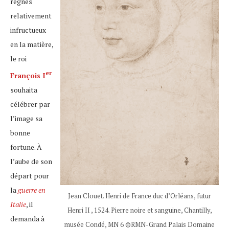
règnes
relativement
infructueux
en la matière,
le roi
er
François I
souhaita
célébrer par
l’image sa
bonne
fortune. À
l’aube de son
départ pour
la
guerre en
Jean Clouet. Henri de France duc d’Orléans, futur
Italie
, il
Henri II , 1524. Pierre noire et sanguine, Chantilly,
demanda à
musée Condé, MN 6 ©RMN-Grand Palais Domaine