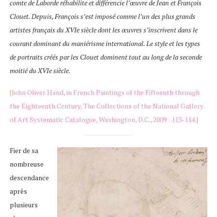
comte de Laborde réhabilite et différencie l’œuvre de Jean et François
Clouet. Depuis, François s’est imposé comme l’un des plus grands
artistes français du XVIe siècle dont les œuvres s’inscrivent dans le
courant dominant du maniérisme international. Le style et les types
de portraits créés par les Clouet dominent tout au long de la seconde
moitié du XVIe siècle.
[
John Oliver Hand, in French Paintings of the Fifteenth through
the Eighteenth Century, The Collections of the National Gallery
of Art Systematic Catalogue, Washington, D.C., 2009 : 113-114.]
Fier de sa
nombreuse
descendance
après
plusieurs