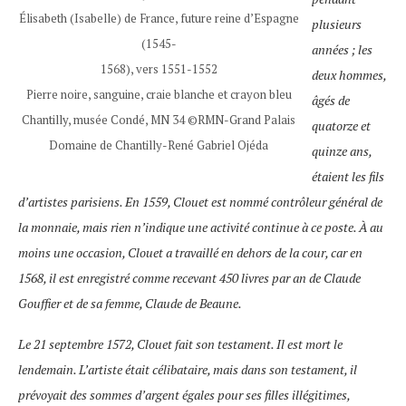
Élisabeth (Isabelle) de France, future reine d’Espagne
plusieurs
(1545-
années ; les
1568), vers 1551-1552
deux hommes,
Pierre noire, sanguine, craie blanche et crayon bleu
âgés de
Chantilly, musée Condé, MN 34 ©RMN-Grand Palais
quatorze et
Domaine de Chantilly-René Gabriel Ojéda
quinze ans,
étaient les fils
d’artistes parisiens. En 1559, Clouet est nommé contrôleur général de
la monnaie, mais rien n’indique une activité continue à ce poste. À au
moins une occasion, Clouet a travaillé en dehors de la cour, car en
1568, il est enregistré comme recevant 450 livres par an de Claude
Gouffier et de sa femme, Claude de Beaune.
Le 21 septembre 1572, Clouet fait son testament. Il est mort le
lendemain. L’artiste était célibataire, mais dans son testament, il
prévoyait des sommes d’argent égales pour ses filles illégitimes,