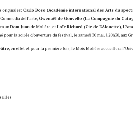
s originales:
Carlo Boso (Académie international des Arts du spect
a Commedia dell’arte,
Gwenaël de Gouvello (La Compagnie du Cato
era un
Dom Juan
de Molière, et
Loïc Richard (Cie de L’Alouette)
,
L’Am
 pour la soirée d’ouverture du festival, le samedi 30 mai, à 20h30, aux Gr
éâtre
, en effet et pour la première fois, le Mois Molière accueillera l’Un
sailles