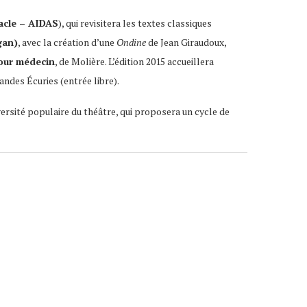
acle – AIDAS
), qui revisitera les textes classiques
gan)
, avec la création d’une
Ondine
de Jean Giraudoux,
our médecin
, de Molière. L’édition 2015 accueillera
andes Écuries (entrée libre).
iversité populaire du théâtre, qui proposera un cycle de