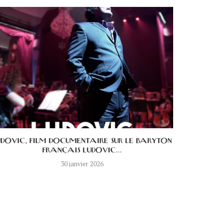
UDOVIC, FILM DOCUMENTAIRE SUR LE BARYTON
LE DICT
FRANÇAIS LUDOVIC...
30 janvier 2026