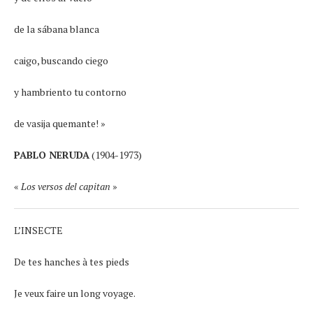
de la sábana blanca
caigo, buscando ciego
y hambriento tu contorno
de vasija quemante! »
PABLO NERUDA
(1904-1973)
«
Los versos del capitan
»
L’INSECTE
De tes hanches à tes pieds
Je veux faire un long voyage.