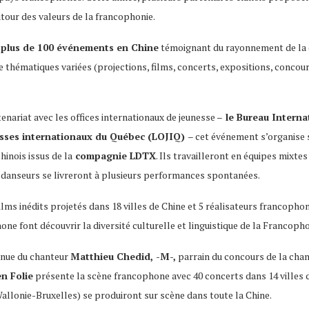
tour des valeurs de la francophonie.
e
plus de 100 événements en Chine
témoignant du rayonnement de la 
e thématiques variées (projections, films, concerts, expositions, conco
tenariat avec les offices internationaux de jeunesse –
le Bureau Interna
nesses internationaux du Québec (LOJIQ)
– cet événement s’organise 
inois issus de la
compagnie LDTX
. Ils travailleront en équipes mixte
s danseurs se livreront à plusieurs performances spontanées.
9 films inédits projetés dans 18 villes de Chine et 5 réalisateurs franco
ne font découvrir la diversité culturelle et linguistique de la Francoph
enue du chanteur
Matthieu Chedid, -M-,
parrain du concours de la chans
n Folie
présente la scène francophone avec 40 concerts dans 14 villes 
allonie-Bruxelles) se produiront sur scène dans toute la Chine.