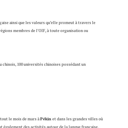
çaise ainsi que les valeurs qu’elle promeut à travers le
t régions membres de l’OIF, à toute organisation ou
u chinois, 100 universités chinoises possédant un
tout le mois de mars à
Pékin
et dans les grandes villes où
t également des activités autour de la langue française,