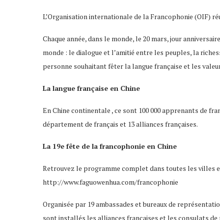
L’Organisation internationale de la Francophonie (OIF) r
Chaque année, dans le monde, le 20 mars, jour anniversaire 
monde : le dialogue et l’amitié entre les peuples, la riche
personne souhaitant fêter la langue française et les valeur
La langue française en Chine
En Chine continentale , ce sont 100 000 apprenants de fran
département de français et 13 alliances françaises.
La 19e fête de la francophonie en Chine
Retrouvez le programme complet dans toutes les villes en 
http://www.faguowenhua.com/francophonie
Organisée par 19 ambassades et bureaux de représentation
sont installés les alliances françaises et les consulats d