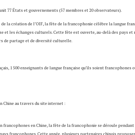
éunit 77 États et gouvernements (57 membres et 20 observateurs).
de la création de l’OIF, la fête de la francophonie célèbre la langue fran
sse et les échanges culturels. Cette fête est ouverte, au-delà des pays e
s de partage et de diversité culturelle.
çais, 1 500 enseignants de langue française qu’ils soient francophones o
Chine au travers du site internet :
 francophones en Chine, la fête de la francophonie se déroule pendant 
e pays francophones. Cette année, plusieurs partenaires chinois proposen