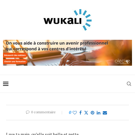
0 commentaire
0
Lave ta main, qu’elle soit belle et nette,