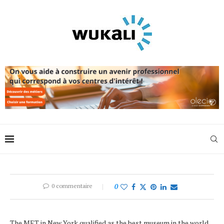
0 commentaire
0
The MET in New York qualified as the best museum in the world