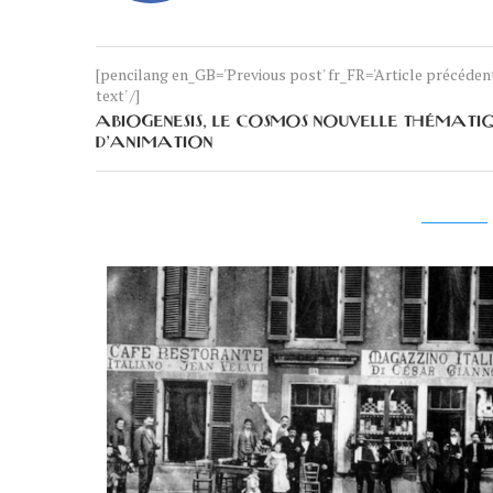
[pencilang en_GB='Previous post' fr_FR='Article précéde
text' /]
ABIOGENESIS, LE COSMOS NOUVELLE THÉMATIQU
D’ANIMATION