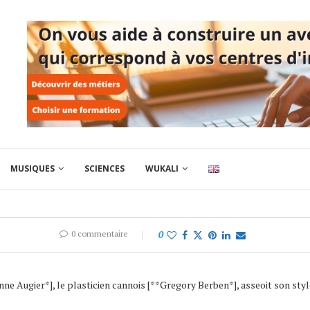
MUSIQUES
SCIENCES
WUKALI
0 commentaire
0
e Augier*], le plasticien cannois [**Gregory Berben*], asseoit son style