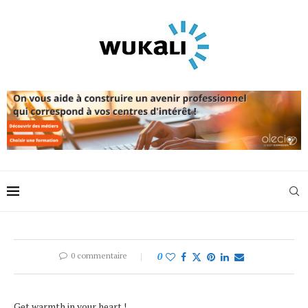
0 commentaire
0
Get warmth in your heart !