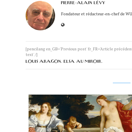
PIERRE-ALAIN LÉVY
Fondateur et rédacteur-en-chef de WUK
[pencilang en_GB='Previous post' fr_FR='Article précéde
text' /]
LOUIS ARAGON. ELSA AU MIROIR.