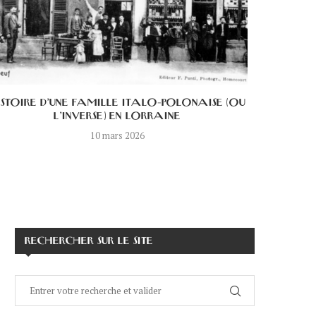
ISTOIRE D’UNE FAMILLE ITALO-POLONAISE (OU
L’HISTOI
L’INVERSE) EN LORRAINE
10 mars 2026
RECHERCHER SUR LE SITE