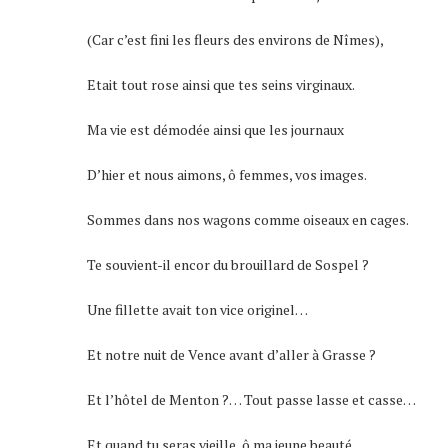
(Car c’est fini les fleurs des environs de Nîmes),
Etait tout rose ainsi que tes seins virginaux.
Ma vie est démodée ainsi que les journaux
D’hier et nous aimons, ô femmes, vos images.
Sommes dans nos wagons comme oiseaux en cages.
Te souvient-il encor du brouillard de Sospel ?
Une fillette avait ton vice originel…
Et notre nuit de Vence avant d’aller à Grasse ?
Et l’hôtel de Menton ?… Tout passe lasse et casse…
Et quand tu seras vieille, ô ma jeune beauté