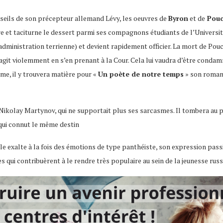
onseils de son précepteur allemand Lévy, les oeuvres de
Byron
et de
Pouc
aire et taciturne le dessert parmi ses compagnons étudiants de l’Univers
e administration terrienne) et devient rapidement officier. La mort de P
agit violemment en s’en prenant à la Cour. Cela lui vaudra d’être condam
isme, il y trouvera matière pour «
Un poète de notre temps
» son roman 
 Nikolay Martynov, qui ne supportait plus ses sarcasmes. Il tombera au pre
 qui connut le même destin
e exalte à la fois des émotions de type panthéiste, son expression passi
es qui contribuèrent à le rendre très populaire au sein de la jeunesse russ