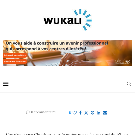
0 commentaire
0
Ce» n’est pas«
Chantons sous la pluie
» mais çà y ressemble, Place