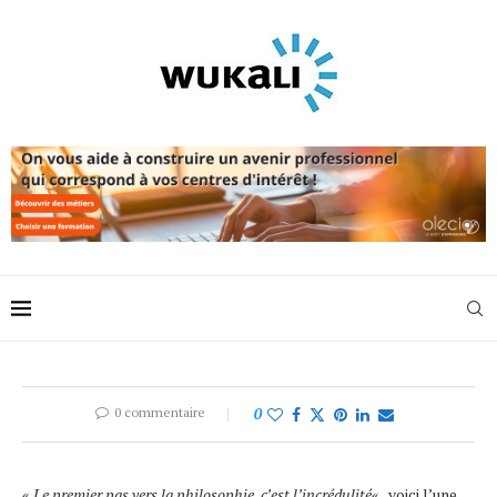
0 commentaire
0
«
Le premier pas vers la philosophie, c’est l’incrédulité
« , voici l’une