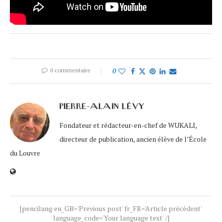
0 commentaire
0
PIERRE-ALAIN LÉVY
Fondateur et rédacteur-en-chef de WUKALI,
directeur de publication, ancien élève de l’École
du Louvre
[pencilang en_GB='Previous post' fr_FR='Article précédent'
language_code='Your language text' /]