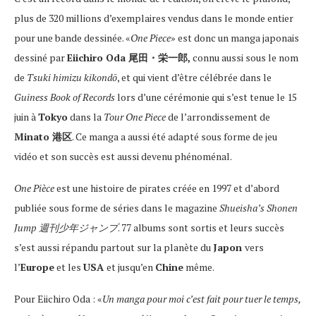
plus de 320 millions d’exemplaires vendus dans le monde entier
pour une bande dessinée. «
One Piece
» est donc un manga japonais
dessiné par
Eiichiro Oda 尾田・栄一郎,
connu aussi sous le nom
de
Tsuki himizu kikondō
, et qui vient d’être célébrée dans le
Guiness Book of Records
lors d’une cérémonie qui s’est tenue le 15
juin à
Tokyo
dans la
Tour One Piece
de l’arrondissement de
Minato 港区
. Ce manga a aussi été adapté sous forme de jeu
vidéo et son succès est aussi devenu phénoménal.
One Pièce
est une histoire de pirates créée en 1997 et d’abord
publiée sous forme de séries dans le magazine
Shueisha’s Shonen
Jump 週刊少年ジャンプ
. 77 albums sont sortis et leurs succès
s’est aussi répandu partout sur la planète du
Japon
vers
l’
Europe
et les
USA
et jusqu’en
Chine
même.
Pour Eiichiro Oda : «
Un manga pour moi c’est fait pour tuer le temps,