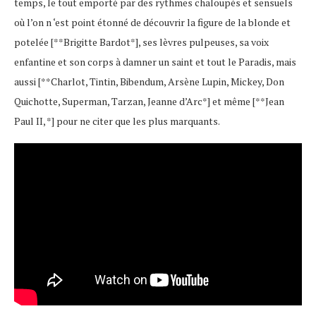
temps, le tout emporté par des rythmes chaloupés et sensuels
où l’on n ‘est point étonné de découvrir la figure de la blonde et
potelée [**Brigitte Bardot*], ses lèvres pulpeuses, sa voix
enfantine et son corps à damner un saint et tout le Paradis, mais
aussi [**Charlot, Tintin, Bibendum, Arsène Lupin, Mickey, Don
Quichotte, Superman, Tarzan, Jeanne d’Arc*] et même [**Jean
Paul II, *] pour ne citer que les plus marquants.