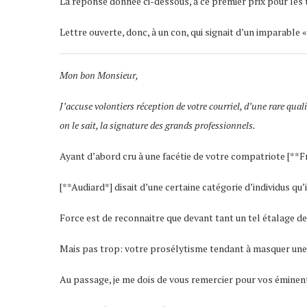
La réponse donnée ci-dessous, à ce premier prix pour les t
Lettre ouverte, donc, à un con, qui signait d’un imparable
Mon bon Monsieur,
J’accuse volontiers réception de votre courriel, d’une rare qu
on le sait, la signature des grands professionnels.
Ayant d’abord cru à une facétie de votre compatriote [**F
[**Audiard*] disait d’une certaine catégorie d’individus qu’
Force est de reconnaitre que devant tant un tel étalage de
Mais pas trop: votre prosélytisme tendant à masquer une fa
Au passage, je me dois de vous remercier pour vos éminent