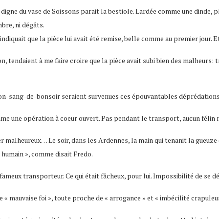
 digne du vase de Soissons parait la bestiole. Lardée comme une dinde, p
bre, ni dégâts.
ndiquait que la pièce lui avait été remise, belle comme au premier jour. Et
 tendaient à me faire croire que la pièce avait subi bien des malheurs: t
bon-sang-de-bonsoir seraient survenues ces épouvantables déprédation
mme une opération à coeur ouvert. Pas pendant le transport, aucun félin 
r malheureux… Le soir, dans les Ardennes, la main qui tenanit la gueuz
p humain », comme disait Fredo.
ameux transporteur. Ce qui était fâcheux, pour lui. Impossibilité de se dé
 « mauvaise foi », toute proche de « arrogance » et « imbécilité crapuleu