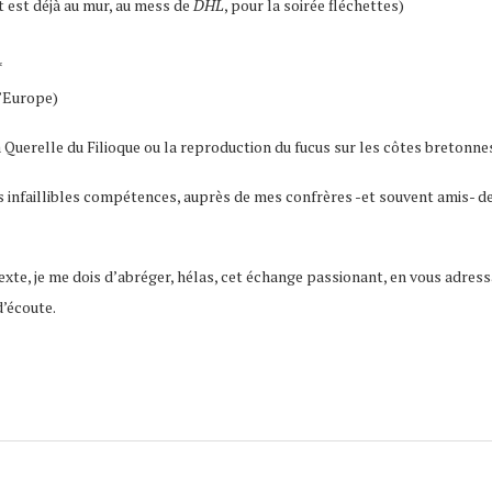
t est déjà au mur, au mess de
DHL
, pour la soirée fléchettes)
*
 l’Europe)
la Querelle du Filioque ou la reproduction du fucus sur les côtes bretonn
s infaillibles compétences, auprès de mes confrères -et souvent amis- d
texte, je me dois d’abréger, hélas, cet échange passionant, en vous adre
d’écoute.