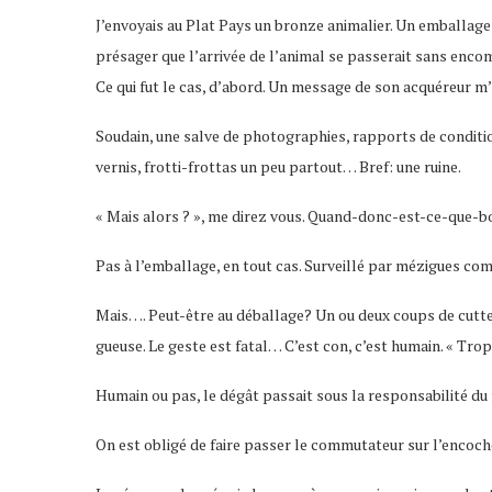
J’envoyais au Plat Pays un bronze animalier. Un emballage
présager que l’arrivée de l’animal se passerait sans encom
Ce qui fut le cas, d’abord. Un message de son acquéreur m’i
Soudain, une salve de photographies, rapports de condition,
vernis, frotti-frottas un peu partout… Bref: une ruine.
« Mais alors ? », me direz vous. Quand-donc-est-ce-que-
Pas à l’emballage, en tout cas. Surveillé par mézigues co
Mais…. Peut-être au déballage? Un ou deux coups de cutte
gueuse. Le geste est fatal… C’est con, c’est humain. « Tro
Humain ou pas, le dégât passait sous la responsabilité du f
On est obligé de faire passer le commutateur sur l’encoche