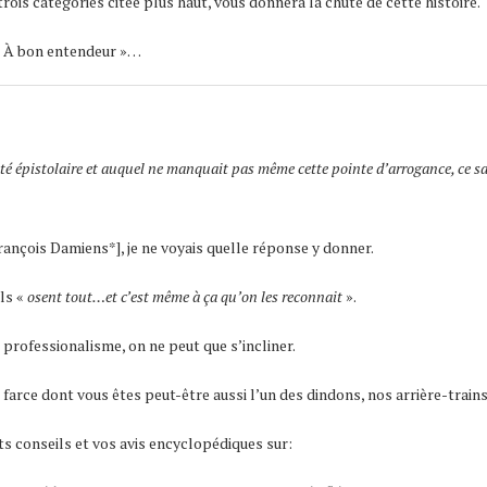
rois catégories citée plus haut, vous donnera la chute de cette histoire.
 « À bon entendeur »…
alité épistolaire et auquel ne manquait pas même cette pointe d’arrogance, ce 
rançois Damiens*], je ne voyais quelle réponse y donner.
ils «
osent tout…et c’est même à ça qu’on les reconnait
».
 professionalisme, on ne peut que s’incliner.
rce dont vous êtes peut-être aussi l’un des dindons, nos arrière-trains r
s conseils et vos avis encyclopédiques sur: