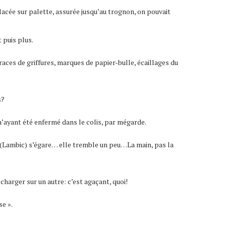
lacée sur palette, assurée jusqu’au trognon, on pouvait
 puis plus.
races de griffures, marques de papier-bulle, écaillages du
s?
n’ayant été enfermé dans le colis, par mégarde.
e (Lambic) s’égare… elle tremble un peu…La main, pas la
charger sur un autre: c’est agaçant, quoi!
se ».