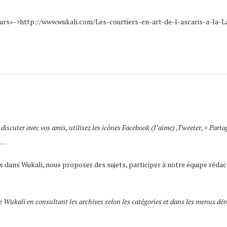
tisseurs»->http://www.wukali.com/Les-courtiers-en-art-de-l-ascaris-a-
 discuter avec vos amis, utilisez les icônes Facebook (J’aime) ,Tweeter, + Partag
I…
 dans Wukali, nous proposer des sujets, participer à notre équipe rédact
e Wukali en consultant les archives selon les catégories et dans les menus dér