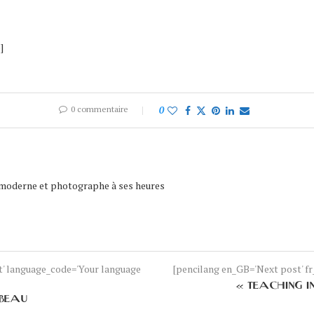
]
0 commentaire
0
 moderne et photographe à ses heures
nt' language_code='Your language
[pencilang en_GB='Next post' fr_
« TEACHING IN
 BEAU