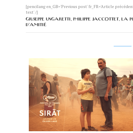
[pencilang en_GB='Previous post' fr_FR='Article précéde
text' /]
GIUSEPPE UNGARETTI, PHILIPPE JACCOTTET, LA P
D’AMITIÉ