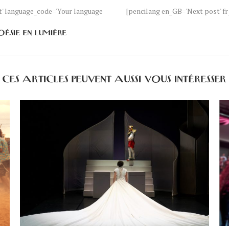
nt' language_code='Your language
[pencilang en_GB='Next post' fr_
OÉSIE EN LUMIÈRE
CES ARTICLES PEUVENT AUSSI VOUS INTÉRESSER