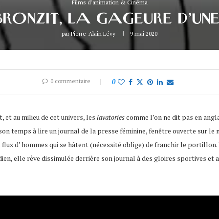
Films d'animation & Cinéma
BRONZIT, LA GAGEURE D’UN
par
Pierre-Alain Lévy
9 mai 2020
0 commentaire
0
 et au milieu de cet univers, les
lavatories
comme l’on ne dit pas en anglais
son temps à lire un journal de la presse féminine, fenêtre ouverte sur le m
s flux d’ hommes qui se hâtent (nécessité oblige) de franchir le portillo
idien, elle rêve dissimulée derrière son journal à des gloires sportives e