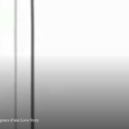
ageure d’une Love Story