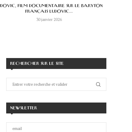
UDOVIC, FILM DOCUMENTAIRE SUR LE BARYTON
LE DICT
FRANÇAIS LUDOVIC...
30 janvier 2026
RECHERCHER SUR LE SITE
NEWSLETTER