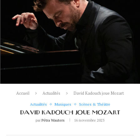
Accueil
Actualités
David Kadouch joue Mozart
Actualités
Musiques
Scènes & Théâtre
DAVID KADOUCH JOUE MOZART
par
Pétra Wauters
16 novembre 2023