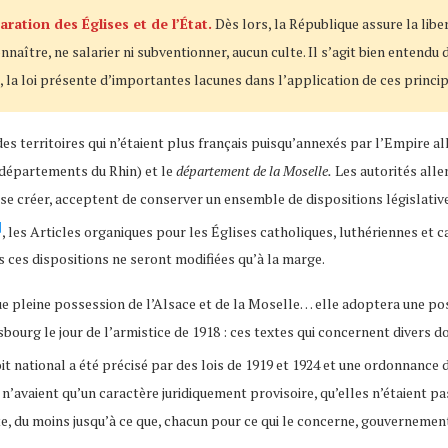
aration des Églises et de l’État.
Dès lors, la République assure la liber
ître, ne salarier ni subventionner, aucun culte. Il s’agit bien entendu de 
, la loi présente d’importantes lacunes dans l’application de ces princip
es territoires qui n’étaient plus français puisqu’annexés par l’Empire al
 départements du Rhin) et le
département de la Moselle.
Les autorités allem
se créer, acceptent de conserver un ensemble de dispositions législative
]
, les Articles organiques pour les Églises catholiques, luthériennes et ca
es ces dispositions ne seront modifiées qu’à la marge.
e pleine possession de l’Alsace et de la Moselle… elle adoptera une posi
urg le jour de l’armistice de 1918 : ces textes qui concernent divers do
t national a été précisé par des lois de 1919 et 1924 et une ordonnance d
 n’avaient qu’un caractère juridiquement provisoire, qu’elles n’étaient pa
ante, du moins jusqu’à ce que, chacun pour ce qui le concerne, gouverneme