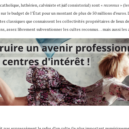
atholique, luthérien, calviniste et juif consistorial) sont «
reconnus
» (le
 sur le budget de l’État pour un montant de plus de 50 millions d’euros
s classiques que connaissent les collectivités propriétaires de lieux de c
ions, assez librement subventionner les cultes reconnus… mais aussi les 
oit pas expressément le refus d’un culte (le plus important numériquemen