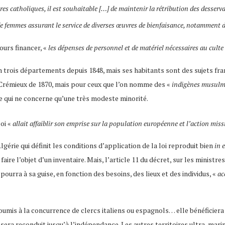
res catholiques, il est souhaitable […] de maintenir la rétribution des desserv
de femmes assurant le service de diverses œuvres de bienfaisance, notamment d
jours financer, «
les dépenses de personnel et de matériel nécessaires au culte
 en trois départements depuis 1848, mais ses habitants sont des sujets fra
t Crémieux de 1870, mais pour ceux que l’on nomme des «
indigènes musul
ce qui ne concerne qu’une très modeste minorité.
loi «
allait affaiblir son emprise sur la population européenne et l’action miss
gérie qui définit les conditions d’application de la loi reproduit bien
in 
 faire l’objet d’un inventaire. Mais, l’article 11 du décret, sur les ministr
pourra à sa guise, en fonction des besoins, des lieux et des individus, «
ac
oumis à la concurrence de clercs italiens ou espagnols… elle bénéficiera
sera reconduit jusqu’à l’indépendance. Les autres territoires ultra-marin