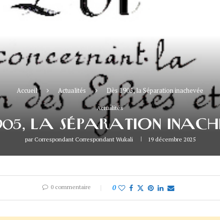
Accueil
Actualités
Dès 1905, la Séparation inachevée
Actualités
1905, LA SÉPARATION INAC
par
Correspondant Correspondant Wukali
19 décembre 2025
0 commentaire
0