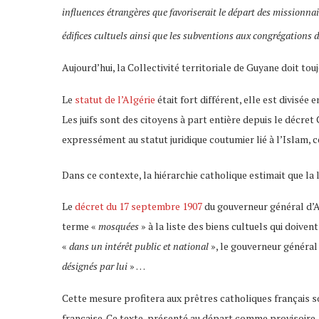
influences étrangères que favoriserait le départ des missionnai
édifices cultuels ainsi que les subventions aux congrégations 
Aujourd’hui, la Collectivité territoriale de Guyane doit tou
Le
statut de l’Algérie
était fort différent, elle est divisée
Les juifs sont des citoyens à part entière depuis le décre
expressément au statut juridique coutumier lié à l’Islam, 
Dans ce contexte, la hiérarchie catholique estimait que la 
Le
décret du 17 septembre 1907
du gouverneur général d’Al
terme «
mosquées
» à la liste des biens cultuels qui doivent
«
dans un intérêt public et national
», le gouverneur général 
désignés par lui
» …
Cette mesure profitera aux prêtres catholiques français s
française. Ce texte, présenté au départ comme provisoire, 