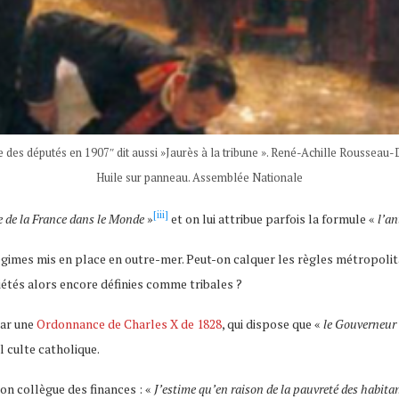
des députés en 1907″ dit aussi »Jaurès à la tribune ». René-Achille Rousseau
Huile sur panneau. Assemblée Nationale
[iii]
ue de la France dans le Monde
»
et on lui attribue parfois la formule «
l’an
 régimes mis en place en outre-mer. Peut-on calquer les règles métropol
iétés alors encore définies comme tribales ?
par une
Ordonnance de Charles X de 1828
, qui dispose que «
le Gouverneur v
l culte catholique.
son collègue des finances : «
J’estime qu’en raison de la pauvreté des habitan