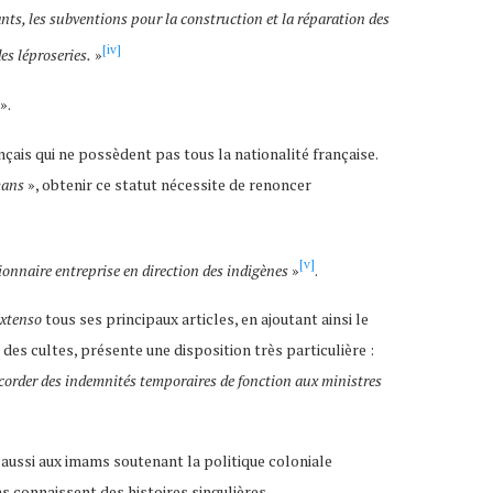
ants, les subventions pour la construction et la réparation des
[iv]
es léproseries.
»
».
nçais qui ne possèdent pas tous la nationalité française.
mans
», obtenir ce statut nécessite de renoncer
[v]
ionnaire entreprise en direction des indigènes
»
.
extenso
tous ses principaux articles, en ajoutant ainsi le
es des cultes, présente une disposition très particulière :
corder des indemnités temporaires de fonction aux ministres
 aussi aux imams soutenant la politique coloniale
s connaissent des histoires singulières.