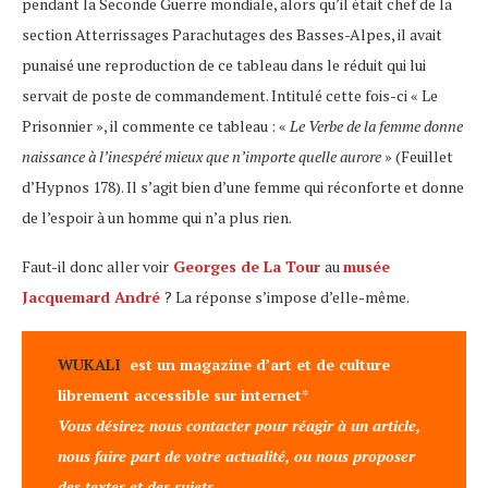
pendant la Seconde Guerre mondiale, alors qu’il était chef de la
section Atterrissages Parachutages des Basses-Alpes, il avait
punaisé une reproduction de ce tableau dans le réduit qui lui
servait de poste de commandement. Intitulé cette fois-ci « Le
Prisonnier », il commente ce tableau : «
Le Verbe de la femme donne
naissance à l’inespéré mieux que n’importe quelle aurore
» (Feuillet
d’Hypnos 178). Il s’agit bien d’une femme qui réconforte et donne
de l’espoir à un homme qui n’a plus rien.
Faut-il donc aller voir
Georges de La Tour
au
musée
Jacquemard André
? La réponse s’impose d’elle-même.
WUKALI
est un magazine d’art et de culture
librement accessible sur internet
*
Vous désirez nous contacter pour réagir à un article,
nous faire part de votre actualité, ou nous proposer
des textes et des sujets