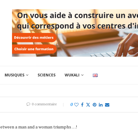
MUSIQUES
SCIENCES
WUKALI
0 commentaire
0
s between a man and a woman triumphs …!