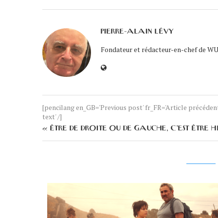
PIERRE-ALAIN LÉVY
Fondateur et rédacteur-en-chef de WUK
[pencilang en_GB='Previous post' fr_FR='Article précéde
text' /]
« ÊTRE DE DROITE OU DE GAUCHE, C’EST ÊTRE 