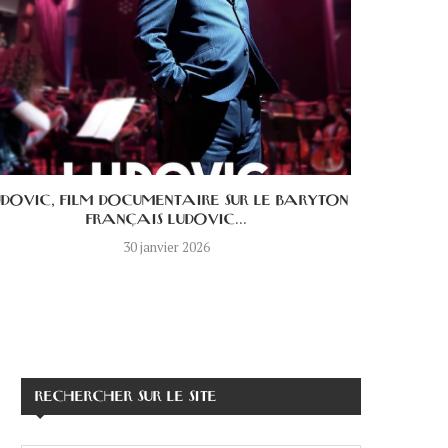
UDOVIC, FILM DOCUMENTAIRE SUR LE BARYTON
LE DICT
FRANÇAIS LUDOVIC...
30 janvier 2026
RECHERCHER SUR LE SITE