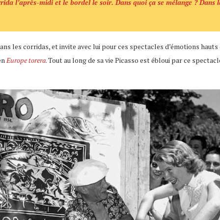
rrida l’après-midi et le bordel le soir. Dans quoi ça se mélange ? Dans l
dans les corridas, et invite avec lui pour ces spectacles d’émotions hau
en
Europe torera
. Tout au long de sa vie Picasso est ébloui par ce specta