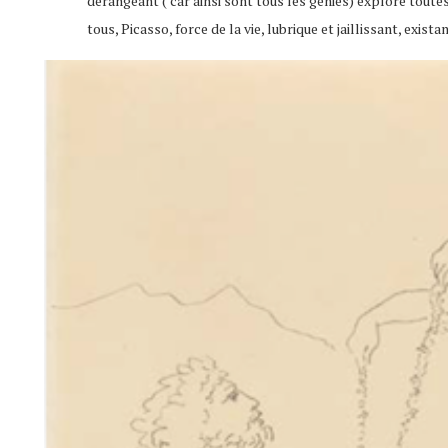
dérangeant ( car ainsi sont tous les génies) explore tout
tous, Picasso, force de la vie, lubrique et jaillissant, exis