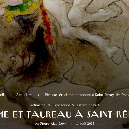
eil
Actualités
Picasso, érotisme et taureau à Saint-Rémy-de-Pro
Actualités
Expositions & Histoire de l'art
SME ET TAUREAU À SAINT-R
par
Pierre-Alain Lévy
11 août 2025