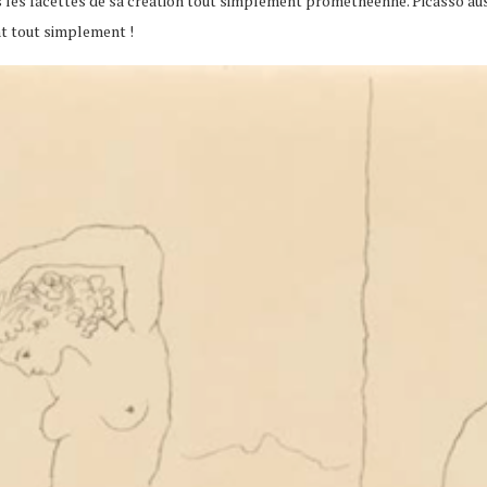
es les facettes de sa création tout simplement prométhéenne. Picasso au
tant tout simplement !