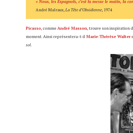
« Nous, les Espagnols, c’est la messe le matin, la co
André Malraux,
La Tête d’Obsidienne
, 1974
Picasso
, comme
André Masson
, trouve son inspiration 
moment. Ainsi représentera-t-il
Marie-Thérèse Walter
sol
.