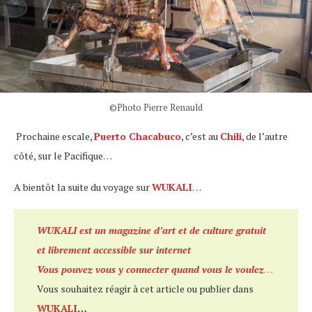
©Photo Pierre Renauld
Prochaine escale,
Puerto Chacabuco
, c’est au
Chili
, de l’autre
côté, sur le Pacifique…
A bientôt la suite du voyage sur
WUKALI
…
WUKALI est un magazine d’art et de culture gratuit
et librement accessible sur internet
Vous pouvez vous y connecter quand vous le voulez
…
Vous souhaitez réagir à cet article ou publier dans
WUKALI
…