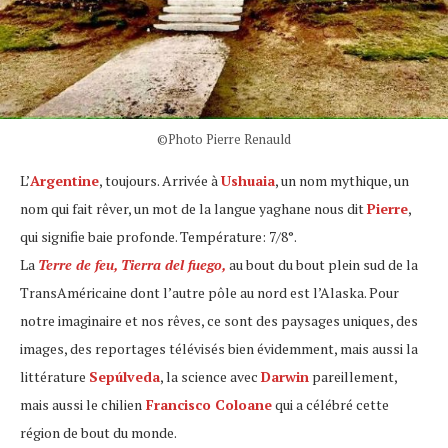
©Photo Pierre Renauld
L’
Argentine
, toujours. Arrivée à
Ushuaia
, un nom mythique, un
nom qui fait rêver, un mot de la langue yaghane nous dit
Pierre
,
qui signifie baie profonde. Température: 7/8°.
La
Terre de feu,
Tierra del fuego,
au bout du bout plein sud de la
TransAméricaine dont l’autre pôle au nord est l’Alaska. Pour
notre imaginaire et nos rêves, ce sont des paysages uniques, des
images, des reportages télévisés bien évidemment, mais aussi la
littérature
Sepúlveda
, la science avec
Darwin
pareillement,
mais aussi le chilien
Francisco Coloane
qui a célébré cette
région de bout du monde.