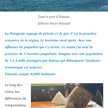
Dans le port d’Ushuaia.
©Photo Pierre Renauld
La Patagonie regorge de pétrole et de gaz. C’est la première
ressource de la région. Le tourisme vient après. Avec une
affluence de paquebot qui s’y arrête. Ce matin j’ai noté la
présence de 5 énormes paquebots. Imagine avec une population
de 3 à 4 mille passagers par bateau qui débarquent l’incidence
économique est majeure.
Ushuaïa compte 82000 habitants
Le long des
côtes, les
différences de
températures,