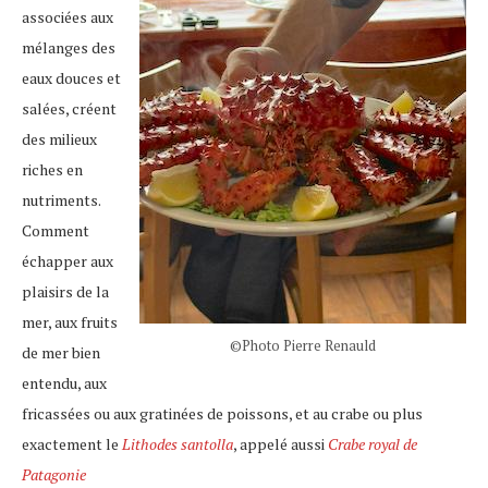
associées aux
mélanges des
eaux douces et
salées, créent
des milieux
riches en
nutriments.
Comment
échapper aux
plaisirs de la
mer, aux fruits
©Photo Pierre Renauld
de mer bien
entendu, aux
fricassées ou aux gratinées de poissons, et au crabe ou plus
exactement le
Lithodes santolla
, appelé aussi
Crabe royal de
Patagonie