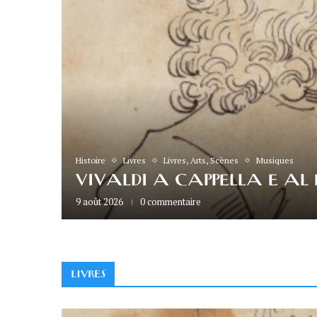
Julien-
Histoire
Livres
Livres, Arts, Scènes
Musiques
es de La
VIVALDI A CAPPELLA E AL 
9 août 2026
0 commentaire
LIVRES