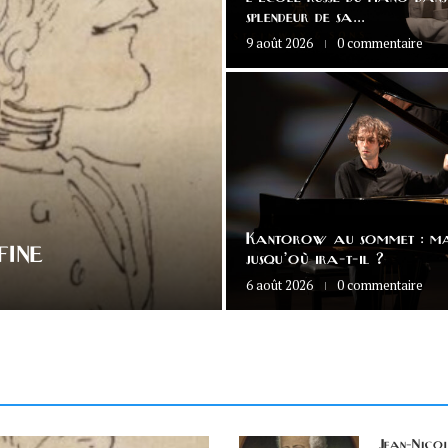
splendeur de sa...
9 août 2026
0 commentaire
Kantorow au sommet : ma
FINE
jusqu’où ira-t-il ?
6 août 2026
0 commentaire
Jean-Nico