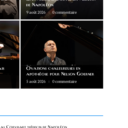
de Napoléon
9 août 2026
0 commentaire
Actualités
LES 
is
Ovations chaleureuses en
ENTRE
apothéose pour Nelson Goerner
5 août 2026
0 commentaire
4 août 2026
las Corvisart médecin de Napoléon