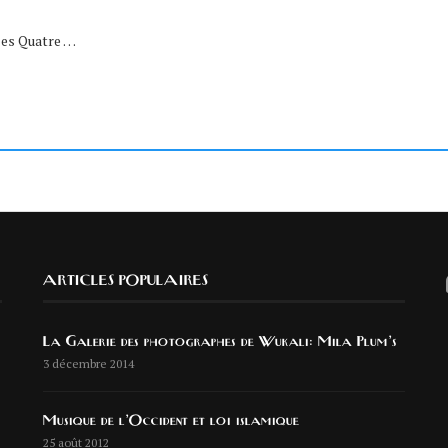
 les Quatre …
ARTICLES POPULAIRES
La Galerie des photographes de Wukali: Mila Plum’s
3 décembre 2014
Musique de l’Occident et loi islamique
25 août 2012