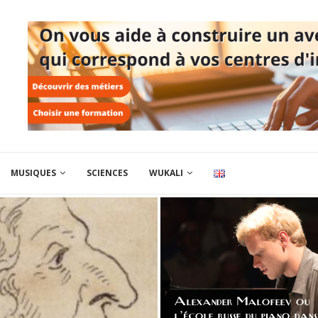
MUSIQUES
SCIENCES
WUKALI
Alexander Malofeev ou
l’école russe du piano dan