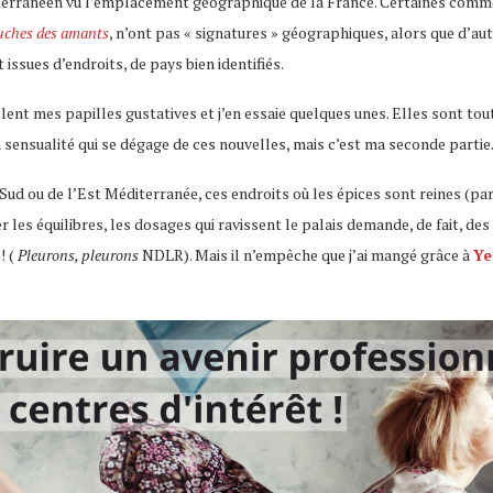
diterranéen vu l’emplacement géographique de la France. Certaines comm
ches des amants
, n’ont pas « signatures » géographiques, alors que d’aut
t issues d’endroits, de pays bien identifiés.
lent mes papilles gustatives et j’en essaie quelques unes. Elles sont tou
a sensualité qui se dégage de ces nouvelles, mais c’est ma seconde partie
d ou de l’Est Méditerranée, ces endroits où les épices sont reines (par
er les équilibres, les dosages qui ravissent le palais demande, de fait, de
! (
Pleurons, pleurons
NDLR). Mais il n’empêche que j’ai mangé grâce à
Ye