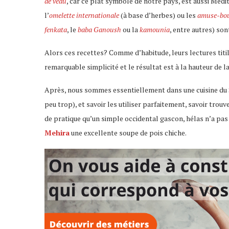
de veau
, car ce plat symbole de notre pays, est aussi Mé
l’
omelette internationale
(à base d’herbes) ou
les
amuse-bou
fenkata
, le
baba Ganoush
ou la
kamounia
, entre autres) son
Alors ces recettes? Comme d’habitude, leurs lectures titil
remarquable simplicité et le résultat est à la hauteur de l
Après, nous sommes essentiellement dans une cuisine du Su
peu trop), et savoir les utiliser parfaitement, savoir trouv
de pratique qu’un simple occidental gascon, hélas n’a pas 
Mehira
une excellente soupe de pois chiche.