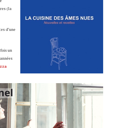
e
res (la
tes d’une
.
fois un
s années
zza