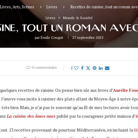
Livres, Arts, Scènes
Livres
Recettes de cuisine, tout un roman av
Livres
Monde & Société
ISINE, TOUT UN ROMAN AV
par
Émile Cougut
27 septembre 2023
0 commentaire
1
quelques recettes de cuisine. On pense bien sûr aux livres d’
Aurélie Fou
 l’œuvre vous incite à cuisiner des plats allant du Moyen-Âge à notre ép
rès bien. Mais, je n’ai pas le souvenir qu’au fil de mes lectures avoir tro
ans
La cuisine des âmes nues
publié par la courageuse petite maison d’
é
n tout. 13 recettes provenant du pourtour Méditerranéen, en incluant la
bl