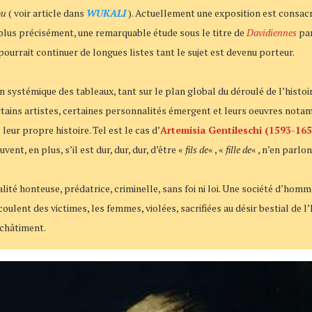
ou
( voir article dans
WUKALI
). Actuellement une exposition est consac
 plus précisément, une remarquable étude sous le titre de
Davidiennes
pa
pourrait continuer de longues listes tant le sujet est devenu porteur.
n systémique des tableaux, tant sur le plan global du déroulé de l’hist
 Certains artistes, certaines personnalités émergent et leurs oeuvres not
leur propre histoire. Tel est le cas d’
Artemisia Gentileschi (1593-165
t, en plus, s’il est dur, dur, dur, d’être «
fils de
« , «
fille de
« , n’en parlo
té honteuse, prédatrice, criminelle, sans foi ni loi. Une société d’homme
oulent des victimes, les femmes, violées, sacrifiées au désir bestial de 
 châtiment.